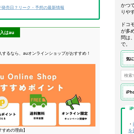
かつ
)いつが発売日？リーク・予想の最新情報
りや
ドコ
が多
入はau
問は
で。
購入するなら、auオンラインショップがおすすめ！
気
iP
i
・
すすめの理由】
を