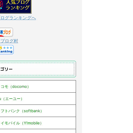
ブログランキングへ
んブログ村
テゴリー
コモ（docomo）
au（エーユー）
フトバンク（softbank）
イモバイル（Y!mobile）