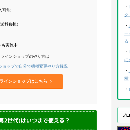
・
入可能
ク
Iが送料負担）
・
ー
る
ンも実施中
・
ンラインショップのやり方は
に
ンショップで自分で機種変更やり方解説
・
種
ンラインショップはこちら
・
ブ
世代・第2世代)はいつまで使える？