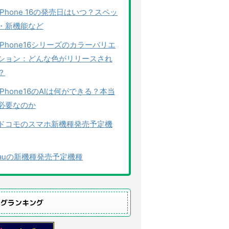
iPhone 16の発売日はいつ？スペッ
・新機能など
iPhone16シリーズのカラーバリエ
ション：どんな色がリリースされ
？
iPhone16のAIは何ができる？本当
必要なのか
ドコモのスマホ新機種発売予定機
auの新機種発売予定機種
ログランキング