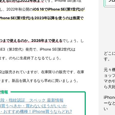
プ
まで使えるのかは2022年秋まで
です。iPhone SE(第1世
了し、2022年秋公開の
iOS 16でiPhone SE(第1世代)が
one SE(第1世代)を2023年以降を使うのは推奨で
)がいつまで使えるのか、2026年まで使える
でしょう。し
SE3（第3世代）発売で、iPhone SE(第2世代)は
どこ
しています。のちに生産終了となるでしょう。
す。
元々
oneSE2は販売されていますが、在庫限りの販売です、在庫
ョッ
ります。新品を購入するなら早めに買いましょう。
マホや
ら大
種情報
iPh
日 値段・指紋認証 スペック 最新情報
ーな
きか13買うべきか・買わないほうがいいか
い
い・おすすめ機種！iPhone買うならどれ?