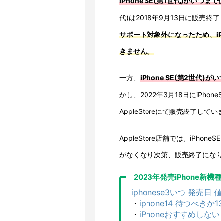
iPhone SE(第1世代)がいつ
代)は2018年9月13日に販売終
サポート対象外になったため、iPh
きません。
一方、
iPhone SE(第2世代
かし、2022年3月18日にiPhone
AppleStoreにて販売終了
AppleStore店舗では、iPh
がなくなり次第、販売終了にな
2023年発売iPhone新機
iphonese3いつ 発売
・
iphone14 待つべ
・
iPhoneおすすめしな