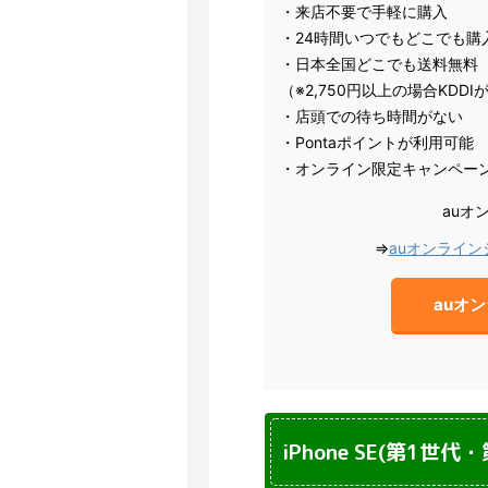
・来店不要で手軽に購入
・24時間いつでもどこでも購
・日本全国どこでも送料無料
（※2,750円以上の場合KDD
・店頭での待ち時間がない
・Pontaポイントが利用可能
・オンライン限定キャンペー
auオ
⇒
auオンライ
auオ
iPhone SE(第1