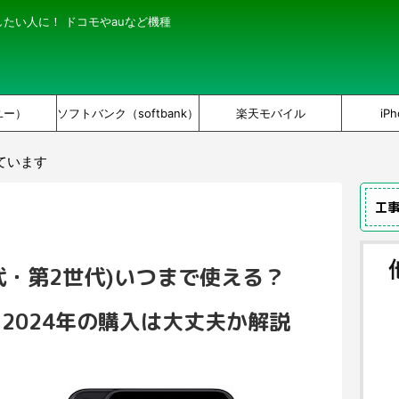
にしたい人に！ ドコモやauなど機種
ユー）
ソフトバンク（softbank）
楽天モバイル
iPh
ています
工
第1世代・第2世代)いつまで使える？
・2024年の購入は大丈夫か解説