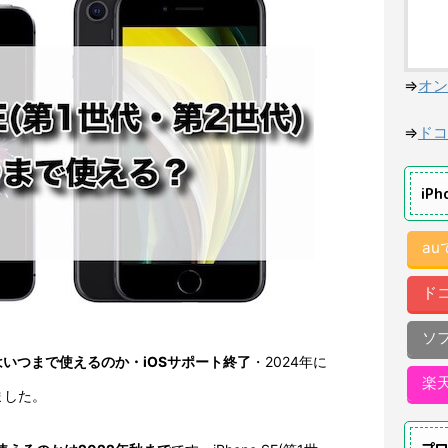
⇒
オン
⇒
ドコ
iP
a
ド
ソ
代)はいつまで使えるのか・iOSサポート終了
・2024年に
楽
ました。