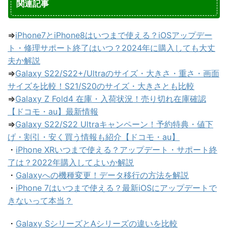
関連記事
⇒
iPhone7とiPhone8はいつまで使える？iOSアップデー
ト・修理サポート終了はいつ？2024年に購入しても大丈
夫か解説
⇒
Galaxy S22/S22+/Ultraのサイズ・大きさ・重さ・画面
サイズを比較！S21/S20のサイズ・大きさとも比較
⇒
Galaxy Z Fold4 在庫・入荷状況！売り切れ在庫確認
【ドコモ・au】最新情報
⇒
Galaxy S22/S22 Ultraキャンペーン！予約特典・値下
げ・割引・安く買う情報も紹介【ドコモ・au】
・
iPhone XRいつまで使える？アップデート・サポート終
了は？2022年購入してよいか解説
・
Galaxyへの機種変更！データ移行の方法を解説
・
iPhone 7はいつまで使える？最新iOSにアップデートで
きないって本当？
・
Galaxy SシリーズとAシリーズの違いを比較