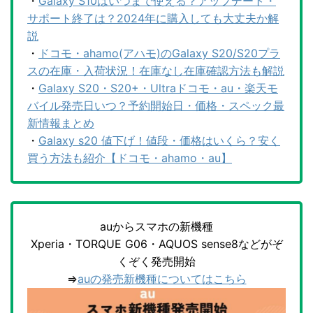
・
Galaxy S10はいつまで使える？アップデート・
サポート終了は？2024年に購入しても大丈夫か解
説
・
ドコモ・ahamo(アハモ)のGalaxy S20/S20プラ
スの在庫・入荷状況！在庫なし在庫確認方法も解説
・
Galaxy S20・S20+・Ultraドコモ・au・楽天モ
バイル発売日いつ？予約開始日・価格・スペック最
新情報まとめ
・
Galaxy s20 値下げ！値段・価格はいくら？安く
買う方法も紹介【ドコモ・ahamo・au】
auからスマホの新機種
Xperia・TORQUE G06・AQUOS sense8などがぞ
くぞく発売開始
⇒
auの発売新機種についてはこちら