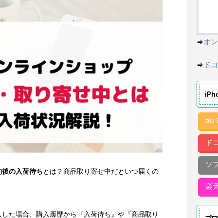
⇒
オン
⇒
ドコ
iP
a
ド
ソ
約後の入荷待ち
とは？商品取り寄せ中だといつ届くの
楽
入した場合、購入履歴から『入荷待ち』や『商品取り