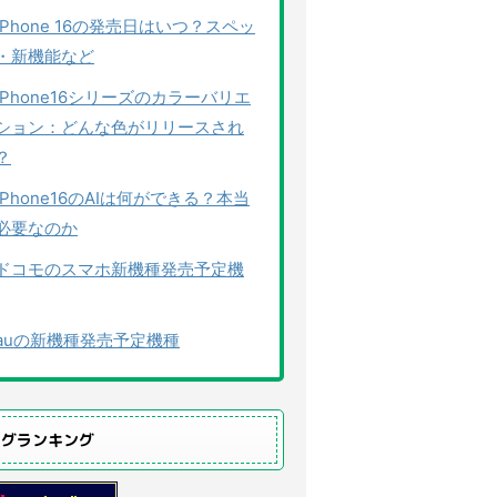
iPhone 16の発売日はいつ？スペッ
・新機能など
iPhone16シリーズのカラーバリエ
ション：どんな色がリリースされ
？
iPhone16のAIは何ができる？本当
必要なのか
ドコモのスマホ新機種発売予定機
auの新機種発売予定機種
ログランキング