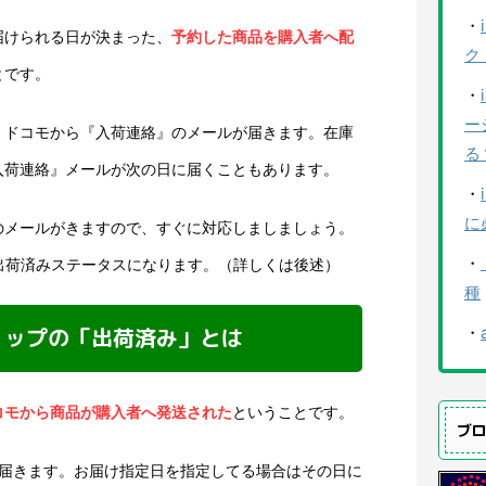
・
届けられる日が決まった、
予約した商品を購入者へ配
ク
とです。
・
ー
、ドコモから『入荷連絡』のメールが届きます。在庫
る
入荷連絡』メールが次の日に届くこともあります。
・
に
のメールがきますので、すぐに対応しましましょう。
・
出荷済みステータスになります。（詳しくは後述）
種
・
ョップの「出荷済み」とは
コモから商品が購入者へ発送された
ということです。
ブ
で届きます。お届け指定日を指定してる場合はその日に