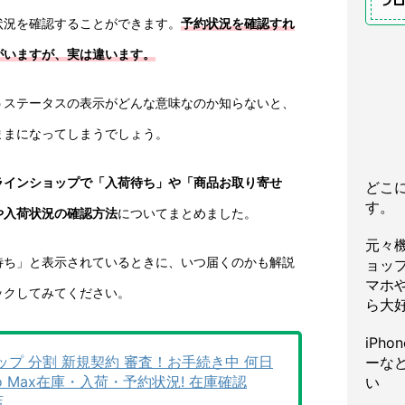
プ
状況を確認することができます。
予約状況を確認すれ
がいますが、実は違います。
うステータスの表示がどんな意味なのか知らないと、
ままになってしまうでしょう。
ラインショップで「入荷待ち」や「商品お取り寄せ
どこ
す。
や入荷状況の確認方法
についてまとめました。
元々
待ち」と表示されているときに、いつ届くのかも解説
ョッ
マホや
ックしてみてください。
ら大
iPh
プ 分割 新規契約 審査！お手続き中 何日
ーな
ro/Pro Max在庫・入荷・予約状況! 在庫確認
い
店