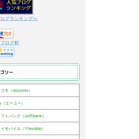
ブログランキングへ
んブログ村
テゴリー
コモ（docomo）
au（エーユー）
フトバンク（softbank）
イモバイル（Y!mobile）