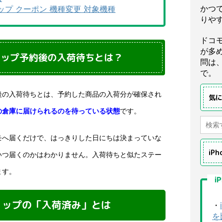
かつ
プ クーポン 機種変更 対象機種
りや
ドコ
が多
ョップ予約後の入荷待ちとは？
問は
で。
後の入荷待ちとは、予約した商品の入荷分が確保され
気
の倉庫に届けられるのを待っている状態
です。
モへ届くだけで、はっきりした日にちは決まっていな
iP
いつ届くのかはわかりません。入荷待ちと似たステー
ます。
i
ョップの「入荷済み」とは
・
を