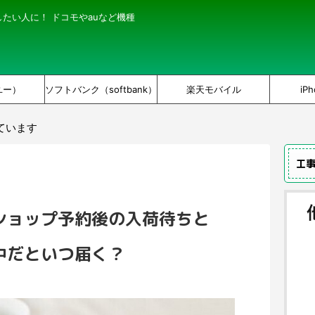
にしたい人に！ ドコモやauなど機種
ユー）
ソフトバンク（softbank）
楽天モバイル
iPh
ています
工
ショップ予約後の入荷待ちと
中だといつ届く？