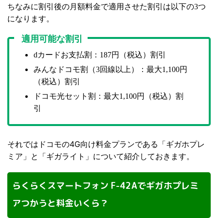
ちなみに割引後の月額料金で適用させた割引は以下の
つ
3
になります。
適用可能な割引
カードお支払割：
円（税込）割引
d
187
みんなドコモ割（
回線以上）：最大
円
3
1,100
（税込）割引
ドコモ光セット割：最大
円（税込）割
1,100
引
それではドコモの4G向け料金プランである「ギガホプレ
ミア」と「ギガライト」について紹介しておきます。
らくらくスマートフォン F-42Aでギガホプレミ
アつかうと料金いくら？