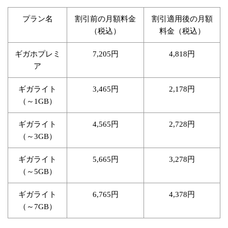
プラン名
割引前の月額料金
割引適用後の月額
（税込）
料金（税込）
ギガホプレミ
円
円
7,205
4,818
ア
ギガライト
円
円
3,465
2,178
（～
）
1GB
ギガライト
円
円
4,565
2,728
（～
）
3GB
ギガライト
円
円
5,665
3,278
（～
）
5GB
ギガライト
円
円
6,765
4,378
（～
）
7GB