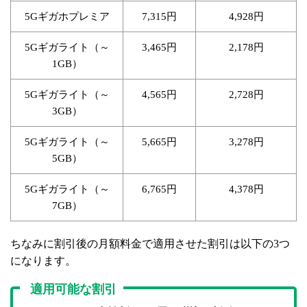
ギガホプレミア
円
円
5G
7,315
4,928
ギガライト（～
円
円
5G
3,465
2,178
）
1GB
ギガライト（～
円
円
5G
4,565
2,728
）
3GB
ギガライト（～
円
円
5G
5,665
3,278
）
5GB
ギガライト（～
円
円
5G
6,765
4,378
）
7GB
ちなみに割引後の月額料金で適用させた割引は以下の
つ
3
になります。
適用可能な割引