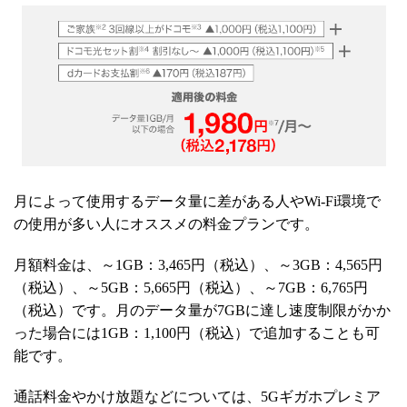
月によって使用するデータ量に差がある人や
環境で
Wi-Fi
の使用が多い人にオススメの料金プランです。
月額料金は、～
：
円（税込）、～
：
円
1GB
3,465
3GB
4,565
（税込）、～
：
円（税込）、～
：
円
5GB
5,665
7GB
6,765
（税込）です。月のデータ量が
に達し速度制限がかか
7GB
った場合には
：
円（税込）で追加することも可
1GB
1,100
能です。
通話料金やかけ放題などについては、
ギガホプレミア
5G