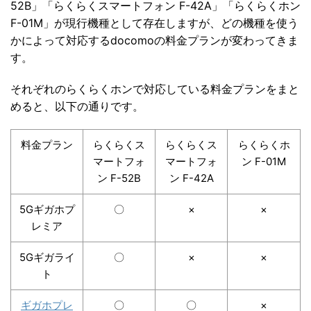
52B」「らくらくスマートフォン F-42A」「らくらくホン
F-01M」が現行機種として存在しますが、どの機種を使う
かによって対応するdocomoの料金プランが変わってきま
す。
それぞれのらくらくホンで対応している料金プランをまと
めると、以下の通りです。
料金プラン
らくらくス
らくらくス
らくらくホ
マートフォ
マートフォ
ン F-01M
ン F-52B
ン F-42A
5Gギガホプ
〇
×
×
レミア
5Gギガライ
〇
×
×
ト
ギガホプレ
〇
〇
×