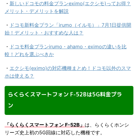
・
新しいドコモの料金プランeximo(エクシモ)ってお得？
メリット・デメリットを解説
・
ドコモ新料金プラン「irumo（イルモ）」7月1日提供開
始！デメリット・おすすめな人は？
・
ドコモ料金プランirumo・ahamo・eximoの違いを比
較！どれを選ぶべきか
・
エクシモ(eximo)の対応機種まとめ！ドコモ以外のスマ
ホは使える？
らくらくスマートフォン F-52Bは5G料金プラ
ン
「らくらくスマートフォン F-52B」
は、らくらくホンシ
リーズ史上初の5G回線に対応した機種です。