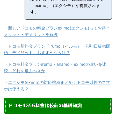
「eximo」（エクシモ）が提供されま
す。
・
新しいドコモの料金プランeximo(エクシモ)ってお得？
メリット・デメリットを解説
・
ドコモ新料金プラン「irumo（イルモ）」7月1日提供開
始！デメリット・おすすめな人は？
・
ドコモ料金プランirumo・ahamo・eximoの違いを比
較！どれを選ぶべきか
・
エクシモ(eximo)の対応機種まとめ！ドコモ以外のスマ
ホは使える？
ドコモ4G5G料金比較前の基礎知識