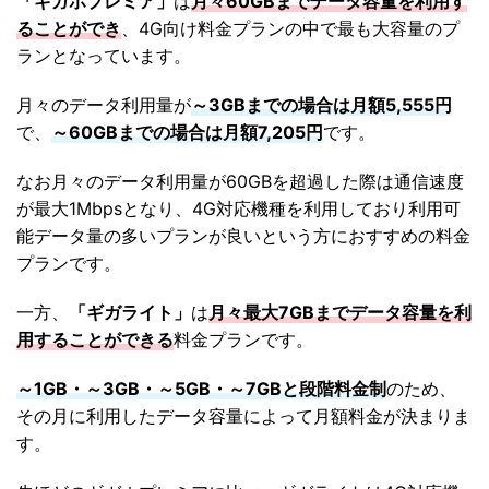
「ギガホプレミア」
は
月々60GBまでデータ容量を利用す
ることができ
、4G向け料金プランの中で最も大容量のプ
ランとなっています。
月々のデータ利用量が
～3GBまでの場合は月額5,555円
で、
～60GBまでの場合は月額7,205円
です。
なお月々のデータ利用量が60GBを超過した際は通信速度
が最大1Mbpsとなり、4G対応機種を利用しており利用可
能データ量の多いプランが良いという方におすすめの料金
プランです。
一方、
「ギガライト」
は
月々最大7GBまでデータ容量を利
用することができる
料金プランです。
～1GB・～3GB・～5GB・～7GBと段階料金制
のため、
その月に利用したデータ容量によって月額料金が決まりま
す。