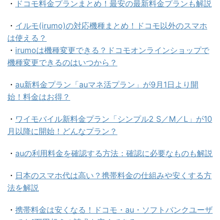
・
ドコモ料金プランまとめ！最安の最新料金プランも解説
・
イルモ(irumo)の対応機種まとめ！ドコモ以外のスマホ
は使える？
・
irumoは機種変更できる？ドコモオンラインショップで
機種変更できるのはいつから？
・
au新料金プラン「auマネ活プラン」が9月1日より開
始！料金はお得？
・
ワイモバイル新料金プラン「シンプル2 S／M／L」が10
月以降に開始！どんなプラン？
・
auの利用料金を確認する方法：確認に必要なものも解説
・
日本のスマホ代は高い？携帯料金の仕組みや安くする方
法を解説
・
携帯料金は安くなる！ドコモ・au・ソフトバンクユーザ