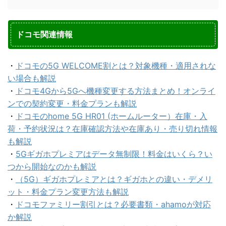
ドコモ関連情報
・
ドコモの5G WELCOME割とは？対象機種・適用されな
い場合も解説
・
ドコモ4Gから5Gへ機種変更する方法まとめ！オンライ
ンでの契約変更・料金プランも解説
・
ドコモのhome 5G HR01 (ホームルーター）在庫・入
荷・予約状況は？在庫確認方法や在庫あり・売り切れ情報
も解説
・
5Gギガホプレミアはデータ無制限！料金はいくら？い
つから開始なのかも解説
・
（5G）ギガホプレミアとは？ギガホとの違い・デメリ
ット・料金プラン変更方法も解説
・
ドコモファミリー割引とは？必要書類・ahamoが対応
か解説