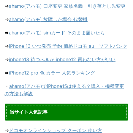
⇒
ahamo(アハモ) 口座変更 家族名義 引き落とし先変更
⇒
ahamo(アハモ) 故障した場合 代替機
⇒
ahamo(アハモ) simカード そのまま届いたら
⇒
iPhone 13 いつ発売 予約 価格ドコモ au ソフトバンク
⇒
iphone13 待つべきか iphone12 買わない方がいい
⇒
iPhone12 pro 色 カラー 人気ランキング
・
ahamo(アハモ)でiPhone15は使える？購入・機種変更
の方法も解説
当サイト人気記事
⇒
ドコモオンラインショップ クーポン 使い方