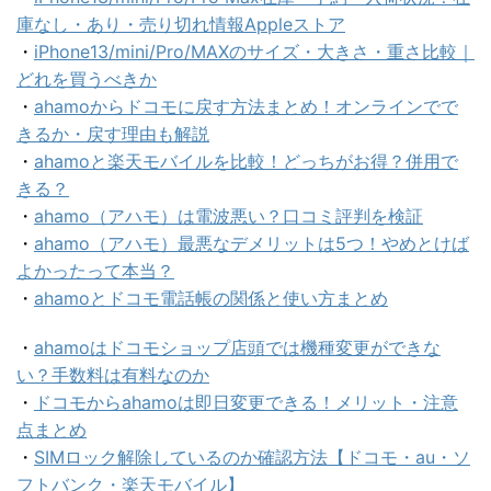
庫なし・あり・売り切れ情報Appleストア
・
iPhone13/mini/Pro/MAXのサイズ・大きさ・重さ比較｜
どれを買うべきか
・
ahamoからドコモに戻す方法まとめ！オンラインでで
きるか・戻す理由も解説
・
ahamoと楽天モバイルを比較！どっちがお得？併用で
きる？
・
ahamo（アハモ）は電波悪い？口コミ評判を検証
・
ahamo（アハモ）最悪なデメリットは5つ！やめとけば
よかったって本当？
・
ahamoとドコモ電話帳の関係と使い方まとめ
・
ahamoはドコモショップ店頭では機種変更ができな
い？手数料は有料なのか
・
ドコモからahamoは即日変更できる！メリット・注意
点まとめ
・
SIMロック解除しているのか確認方法【ドコモ・au・ソ
フトバンク・楽天モバイル】