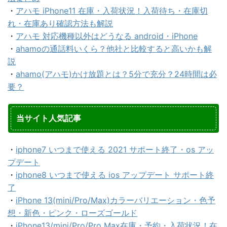
・
アハモ iPhone11 在庫・入荷状況！入荷待ち・在庫切
れ・在庫あり確認方法も解説
・
アハモ 対応機種以外はどうなる android・iPhone
・
ahamoの通話料いくら？他社と比較すると高いかも解
説
・
ahamo(アハモ)かけ放題とは？5分で充分？24時間は必
要？
当サイト人気記事
・
iphone7 いつまで使える 2021 サポート終了・os アッ
プデート
・
iphone8 いつまで使える ios アップデート サポート終
了
・
iPhone 13(mini/Pro/Max)カラーバリエーション・色予
想・新色・ピンク・ローズゴールド
・
iPhone13/mini/Pro/Pro Max在庫・予約・入荷状況！在