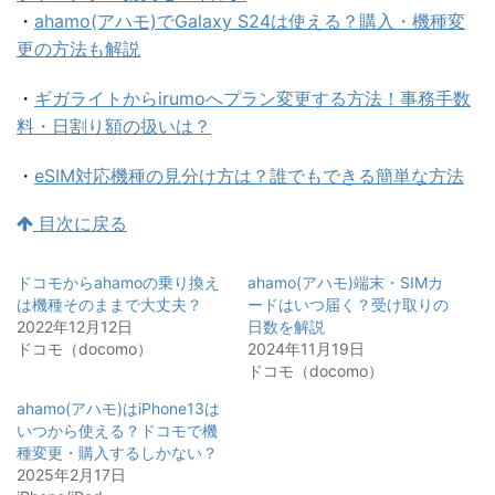
・
ahamo(アハモ)でGalaxy S24は使える？購入・機種変
更の方法も解説
・
ギガライトからirumoへプラン変更する方法！事務手数
料・日割り額の扱いは？
・
eSIM対応機種の見分け方は？誰でもできる簡単な方法
目次に戻る
ドコモからahamoの乗り換え
ahamo(アハモ)端末・SIMカ
は機種そのままで大丈夫？
ードはいつ届く？受け取りの
2022年12月12日
日数を解説
ドコモ（docomo）
2024年11月19日
ドコモ（docomo）
ahamo(アハモ)はiPhone13は
いつから使える？ドコモで機
種変更・購入するしかない？
2025年2月17日