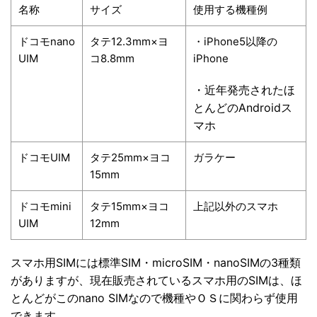
名称
サイズ
使用する機種例
ドコモnano
タテ12.3mm×ヨ
・iPhone5以降の
UIM
コ8.8mm
iPhone
・近年発売されたほ
とんどのAndroidス
マホ
ドコモUIM
タテ25mm×ヨコ
ガラケー
15mm
ドコモmini
タテ15mm×ヨコ
上記以外のスマホ
UIM
12mm
スマホ用SIMには標準SIM・microSIM・nanoSIMの3種類
がありますが、現在販売されているスマホ用のSIMは、ほ
とんどがこのnano SIMなので機種やＯＳに関わらず使用
できます。