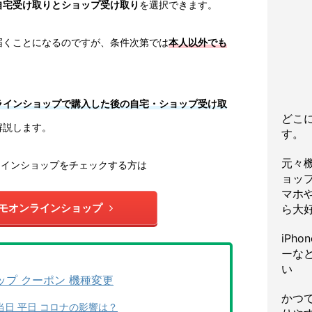
自宅受け取りとショップ受け取り
を選択できます。
届くことになるのですが、条件次第では
本人以外でも
ラインショップで購入した後の自宅・ショップ受け取
どこ
解説します。
す。
元々
ラインショップをチェックする方は
ョッ
マホや
モオンラインショップ
ら大
iPh
ーな
い
プ クーポン 機種変更
かつ
当日 平日 コロナの影響は？