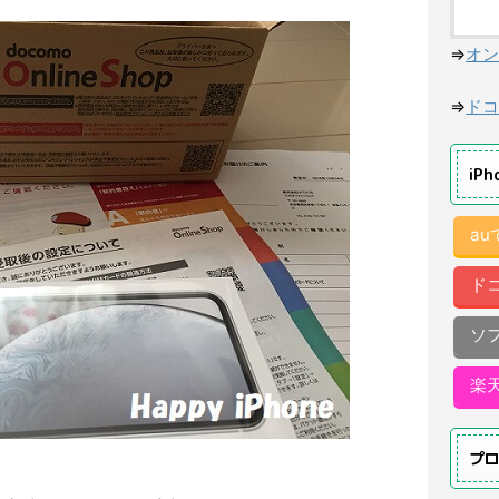
⇒
オン
⇒
ドコ
iP
a
ド
ソ
楽
プ