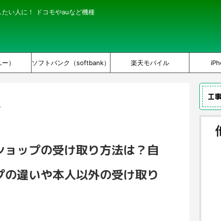
にしたい人に！ ドコモやauなど機種
ユー）
ソフトバンク（softbank）
楽天モバイル
iPh
工
。
ショップの受け取り方法は？自
プの違いや本人以外の受け取り