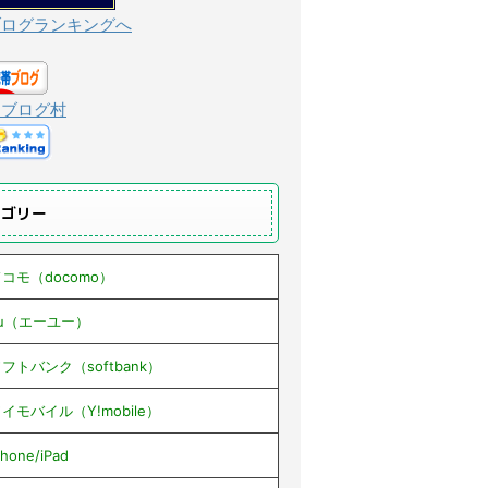
ブログランキングへ
んブログ村
テゴリー
コモ（docomo）
au（エーユー）
フトバンク（softbank）
イモバイル（Y!mobile）
Phone/iPad