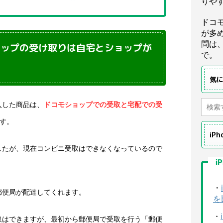
りや
ドコ
が多
問は
ョップの受け取りは自宅とショップが
で。
気
入した商品は、
ドコモショップでの受取と宅配での受
す。
iP
したが、現在コンビニ受取はできなくなっているので
i
・
郵便局が配達してくれます。
を
・
取はできますが、最初から郵便局で受取を行う「郵便