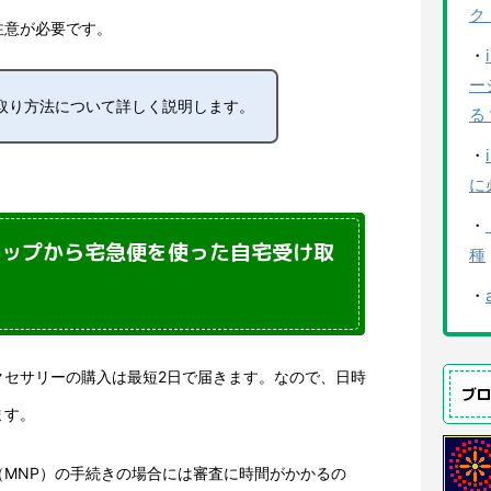
ク
注意が必要です。
・
ー
取り方法について詳しく説明します。
る
・
に
・
ョップから宅急便を使った自宅受け取
種
・
クセサリーの購入は最短2日で届きます。なので、日時
ブ
ます。
（MNP）の手続きの場合には審査に時間がかかるの