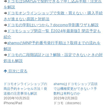
⇒
ドコモはSIMのみで契約できる？申し込み手順・注意点
を解説
⇒
ドコモオンラインショップで失敗・買えない・購入手続
きが進まない原因と対処法
⇒
ドコモの学割はいつから？docomo学割裏ワザも解説
⇒
ドコモショップ閉店一覧【2024年最新版】閉店予定も
紹介
⇒
ahamoのMNP予約番号発行手順は？取得までの流れを
解説
⇒
ドコモの二段階認証とは？解除・設定できないときの対
処法も解説
目次に戻る
ドコモオンラインショップの
ahamoはドコモショップ店頭
商品予約キャンセル方法！発
では機種変更ができない？手
送後の注意事項も解説
数料は有料なのか
2020年10月25日
2023年2月28日
iPhone/iPad
ドコモ（docomo）