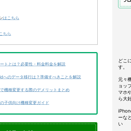
プ
ン
はこちら
こちら
どこ
ートとは？必要性・料金料金を解説
す。
droidへのデータ移行は？準備すべきことを解説
元々
ョッ
で機種変更する際のデメリットまとめ
マホや
ら大
の子供向け機種変更ガイド
iPh
ーな
い