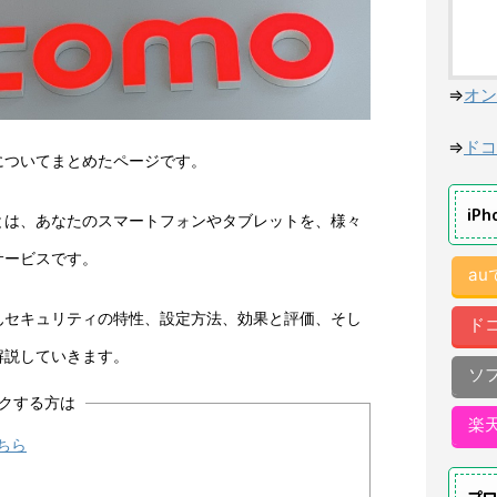
⇒
オン
⇒
ドコ
についてまとめたページです。
iP
とは、あなたのスマートフォンやタブレットを、様々
サービスです。
a
んセキュリティの特性、設定方法、効果と評価、そし
ド
解説していきます。
ソ
クする方は
楽
ちら