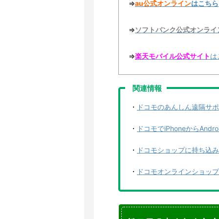
⇒
au公式オンライン
はこちら
⇒
ソフトバンク公式オンライ
⇒
楽天モバイル公式サイト
は
関連情報
・
ドコモのあんしん遠隔サポ
・
ドコモでiPhoneからAn
・
ドコモショップに持ち込み
・
ドコモオンラインショップ