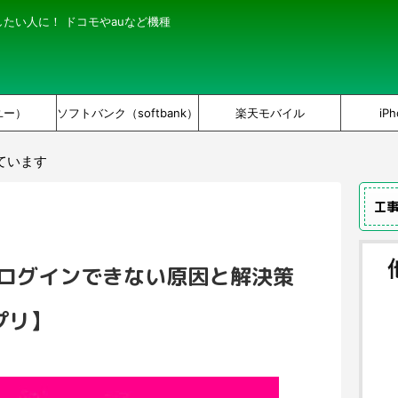
にしたい人に！ ドコモやauなど機種
ユー）
ソフトバンク（softbank）
楽天モバイル
iPh
ています
工
にログインできない原因と解決策
プリ】