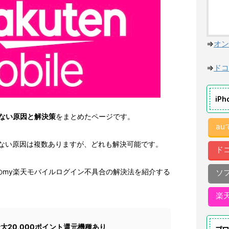
⇒
オン
⇒
ドコ
iP
ない原因と解決策
をまとめたページです。
a
きない原因は複数ありますが、どれも解決可能です。
ド
のmy楽天モバイルログイン不具合の解決法を紹介する
ソ
。
楽
大20,000ポイント還元機種あり