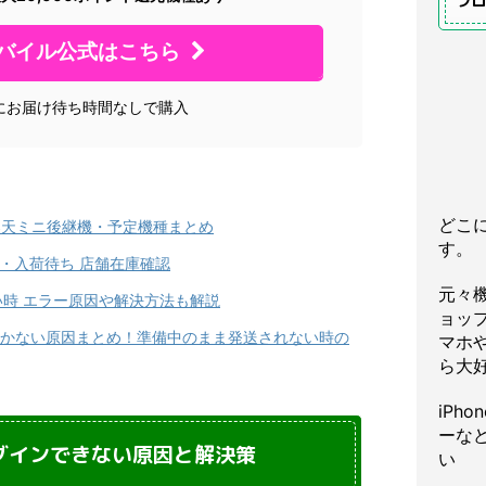
プ
バイル公式はこちら
にお届け待ち時間なしで購入
どこ
 楽天ミニ後継機・予定機種まとめ
す。
状況・入荷待ち 店舗在庫確認
元々
時 エラー原因や解決方法も解説
ョッ
届かない原因まとめ！準備中のまま発送されない時の
マホや
ら大
iPh
ーな
グインできない原因と解決策
い