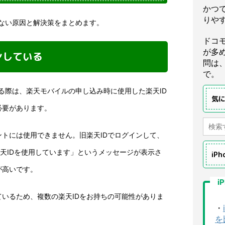
かつ
りや
ない原因と解決策をまとめます。
ドコ
が多
ンしている
問は
で。
る際は、楽天モバイルの申し込み時に使用した楽天ID
気
必要があります。
ントには使用できません。旧楽天IDでログインして、
楽天IDを使用しています」というメッセージが表示さ
iP
が高いです。
i
いるため、複数の楽天IDをお持ちの可能性がありま
・
を