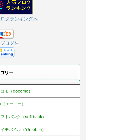
ブログランキングへ
んブログ村
テゴリー
コモ（docomo）
au（エーユー）
フトバンク（softbank）
イモバイル（Y!mobile）