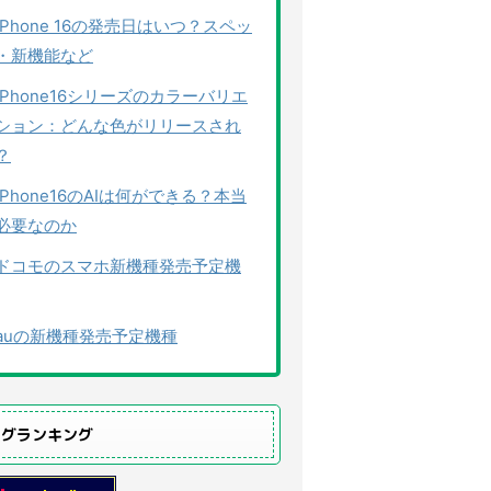
iPhone 16の発売日はいつ？スペッ
・新機能など
iPhone16シリーズのカラーバリエ
ション：どんな色がリリースされ
？
iPhone16のAIは何ができる？本当
必要なのか
ドコモのスマホ新機種発売予定機
auの新機種発売予定機種
ログランキング