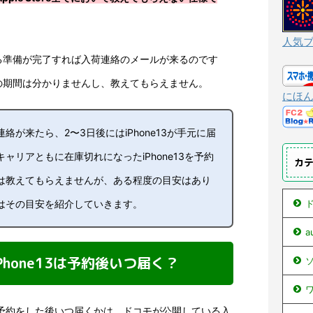
人気
る準備が完了すれば入荷連絡のメールが来るのです
の期間は分かりませんし、教えてもらえません。
にほ
絡が来たら、2〜3日後にはiPhone13が手元に届
ャリアともに在庫切れになったiPhone13を予約
カ
は教えてもらえませんが、ある程度の目安はあり
はその目安を紹介していきます。
ド
hone13は予約後いつ届く？
ソ
ワ
13予約をした後いつ届くかは、ドコモが公開している入