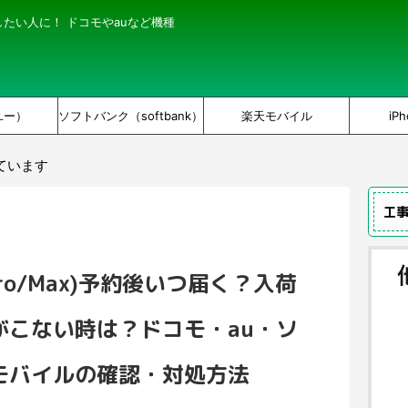
にしたい人に！ ドコモやauなど機種
ユー）
ソフトバンク（softbank）
楽天モバイル
iPh
ています
工
i/Pro/Max)予約後いつ届く？入荷
がこない時は？ドコモ・au・ソ
モバイルの確認・対処方法