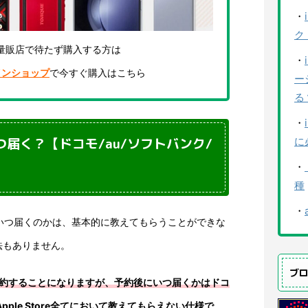
・
ク
量販店で待たず購入する方は
・
インショップ
で今すぐ購入はこちら
ー
る
・
いつ届く？【ドコモ/au/ソフトバンク/
に
・
種
・
Max)予約後いつ届くのかは、基本的に教えてもらうことができな
法もありません。
ブ
ば予約することになりますが、予約後にいつ届くかはドコ
ple Store全てにおいて教えてもらえない仕様で