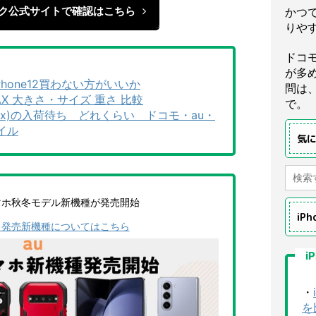
ク公式サイトで確認はこちら
かつ
りや
ドコ
が多
iPhone12買わない方がいいか
問は
ro/MAX 大きさ・サイズ 重さ 比較
で。
Pro/Max)の入荷待ち どれくらい ドコモ・au・
イル
気
マホ秋冬モデル新機種が発売開始
iP
ら発売新機種についてはこちら
i
・
を