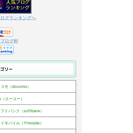
ブログランキングへ
んブログ村
テゴリー
コモ（docomo）
au（エーユー）
フトバンク（softbank）
イモバイル（Y!mobile）