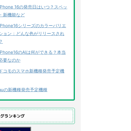
iPhone 16の発売日はいつ？スペッ
・新機能など
iPhone16シリーズのカラーバリエ
ション：どんな色がリリースされ
？
iPhone16のAIは何ができる？本当
必要なのか
ドコモのスマホ新機種発売予定機
auの新機種発売予定機種
ログランキング