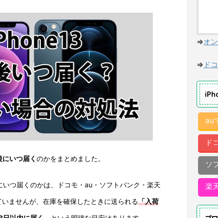
⇒
オン
⇒
ドコ
iP
a
ド
)予約後にいつ届く
のかをまとめました。
ソ
ax)予約後にいつ届くのかは、ドコモ・au・ソフトバンク・楽天
楽
ていませんが、在庫を確保したときに送られる
「入荷
3日以内に届く
、という明確な目安はあります。