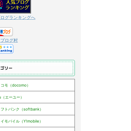
ブログランキングへ
んブログ村
テゴリー
コモ（docomo）
au（エーユー）
フトバンク（softbank）
イモバイル（Y!mobile）