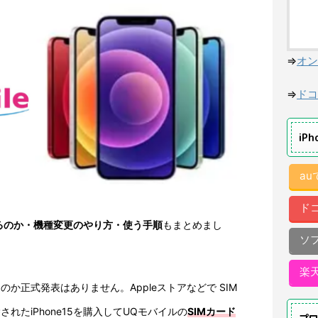
⇒
オン
⇒
ドコ
iP
a
ド
使えるのか・機種変更のやり方・使う手順
もまとめまし
ソ
楽
えるのか正式発表はありません。Appleストアなどで SIM
れたiPhone15を購入してUQモバイルの
SIMカード