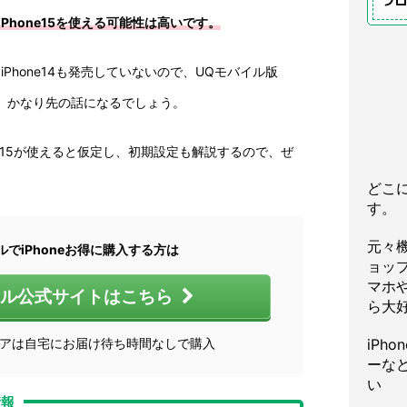
プ
Phone15を使える可能性は高いです。
・iPhone14も発売していないので、UQモバイル版
のは、かなり先の話になるでしょう。
ne15が使えると仮定し、初期設定も解説するので、ぜ
どこ
す。
元々
ルでiPhoneお得に購入する方は
ョッ
マホや
イル公式サイトはこちら
ら大
トアは自宅にお届け待ち時間なしで購入
iPh
ーな
い
情報