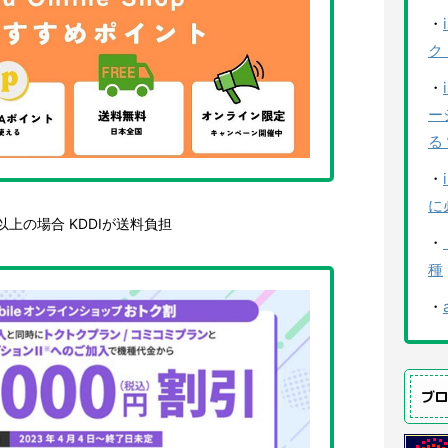
・
ク
・
ー
る
・
に
)以上の場合 KDDIが送料負担
・
種
・
ブ