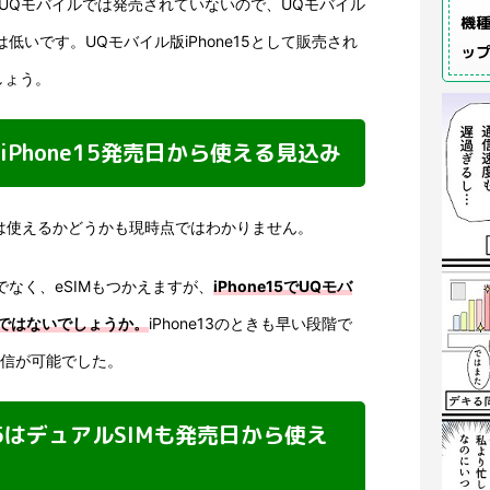
ne14がUQモバイルでは発売されていないので、UQモバイル
機種
性は低いです。UQモバイル版iPhone15として販売され
ッ
しょう。
もiPhone15発売日から使える見込み
e15は使えるかどうかも現時点ではわかりません。
でなく、eSIMもつかえますが、
iPhone15でUQモバ
のではないでしょうか。
iPhone13のときも早い段階で
通信が可能でした。
e15はデュアルSIMも発売日から使え