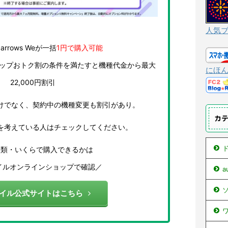
人気
・arrows Weが一括
1円で購入可能
ョップおトク割の条件を満たすと機種代金から最大
にほ
22,000円割引
けでなく、契約中の機種変更も割引があり。
カ
を考えている人はチェックしてください。
ド
種類・いくらで購入できるかは
イルオンラインショップで確認／
ソ
バイル公式サイトはこちら
ワ