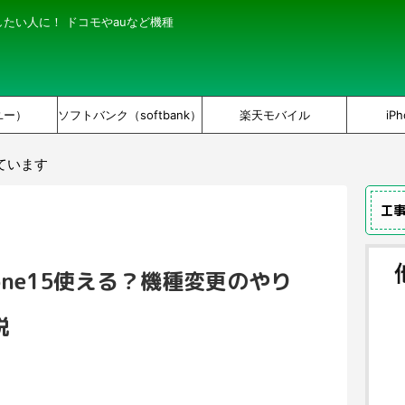
にしたい人に！ ドコモやauなど機種
ユー）
ソフトバンク（softbank）
楽天モバイル
iPh
ています
工
one15使える？機種変更のやり
説