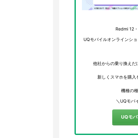
Redmi 12
UQモバイルオンラインシ
他社からの乗り換えだ
新しくスマホを購入
機種の
＼UQモバ
UQモ