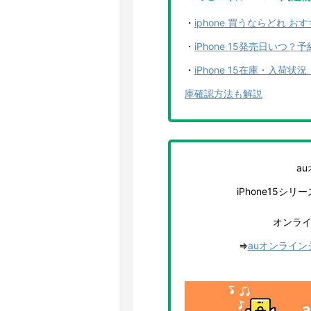
・
iphone 買うならどれ 
・
iPhone 15発売日い
・
iPhone 15在庫・入
庫確認方法も解説
a
iPhone15シ
オンラ
⇒
auオンライ