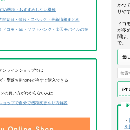
かつ
おすすめ機種・おすすめしない機種
りや
つ？予約開始日・値段・スペック・最新情報まとめ
ドコ
荷状況！ドコモ・au・ソフトバンク・楽天モバイルの在
が多
問は
で。
気
uオンラインショップでは
リーズ・型落ちiPhoneが今すぐ購入できる
iP
インの買い方がわからない人は
ンショップで自分で機種変更やり方解説
i
・
を