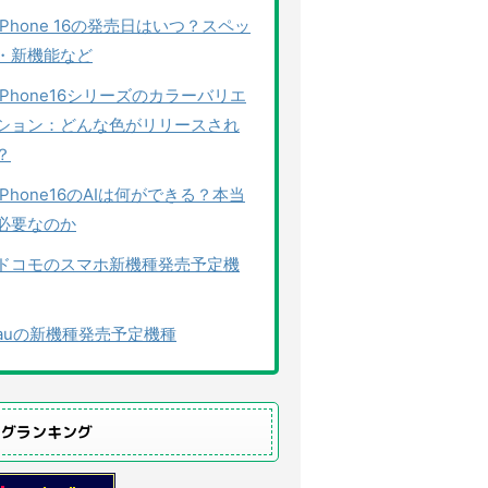
iPhone 16の発売日はいつ？スペッ
・新機能など
iPhone16シリーズのカラーバリエ
ション：どんな色がリリースされ
？
iPhone16のAIは何ができる？本当
必要なのか
ドコモのスマホ新機種発売予定機
auの新機種発売予定機種
ログランキング