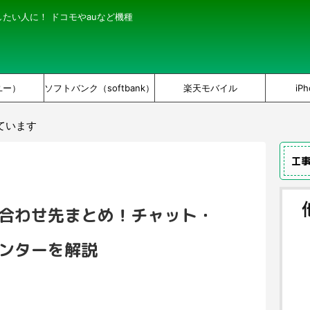
にしたい人に！ ドコモやauなど機種
ユー）
ソフトバンク（softbank）
楽天モバイル
iPh
ています
工
い合わせ先まとめ！チャット・
センターを解説