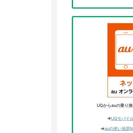
UQからauの乗り
⇒
UQモバイ
⇒
auの使い放題M