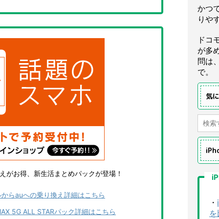
かつ
りや
ドコ
が多
問は
で。
気
iP
換えがお得、新生活まとめパックが登場！
i
ルからauへの乗り換え詳細はこちら
・
AX 5G ALL STARパック詳細はこちら
を