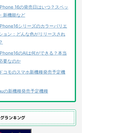
iPhone 16の発売日はいつ？スペッ
・新機能など
iPhone16シリーズのカラーバリエ
ション：どんな色がリリースされ
？
iPhone16のAIは何ができる？本当
必要なのか
ドコモのスマホ新機種発売予定機
auの新機種発売予定機種
ログランキング