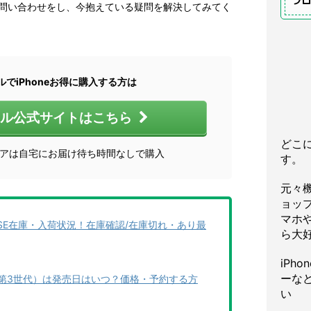
プ
に問い合わせをし、今抱えている疑問を解決してみてく
ルでiPhoneお得に購入する方は
イル公式サイトはこちら
どこ
トアは自宅にお届け待ち時間なしで購入
す。
元々
ョッ
マホや
/11/SE在庫・入荷状況！在庫確認/在庫切れ・あり最
ら大
iPh
ーな
E3（第3世代）は発売日はいつ？価格・予約する方
い