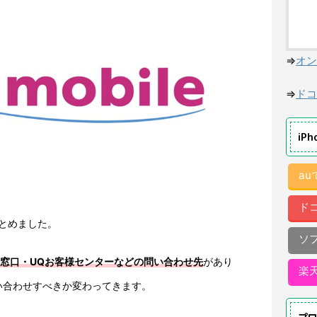
⇒
オン
⇒
ドコ
iP
a
ド
とめました。
ソ
話窓口・UQお客様センターなどの問い合わせ先
があり
楽
い合わせすべきか変わってきます。