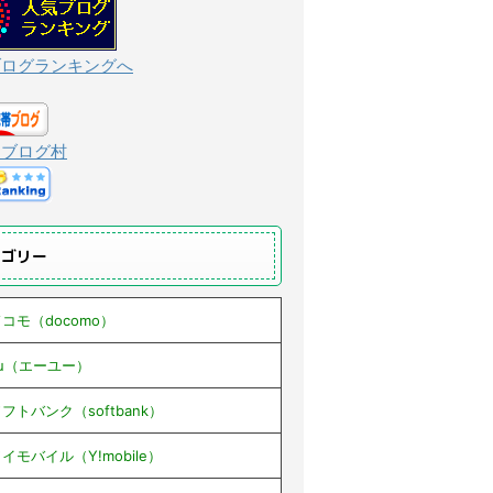
ブログランキングへ
んブログ村
テゴリー
コモ（docomo）
au（エーユー）
フトバンク（softbank）
イモバイル（Y!mobile）