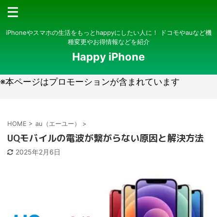
iPhoneやスマホの生活をもっとhappyにしたい人に！ ドコモやauなど機
種変更やお得情報などを紹介
Happy iPhone
※本ページはプロモーションが含まれています
HOME
>
au（エーユー）
>
UQモバイルの電波が繋がらない原因と解決方法
2025年2月6日