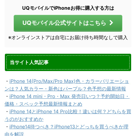
UQモバイルでiPhoneお得に購入する方は
UQモバイル公式サイトはこちら
※オンラインストアは自宅にお届け待ち時間なしで購入
当サイト人気記事
・
iPhone 14(Pro/Max/Pro Max)色・カラーバリエーショ
ンは？人気カラー・新色はパープル？色予想の最新情報
・
iPhone 14 mini・Pro・Max 発売日いつ？予約開始日・
価格・スペック予想最新情報まとめ
・
iPhone 14とiPhone 14 Pro比較！違いは何？どちらを買
うのがおすすめか
・
iPhone14待つべき？iPhone13とどっちを買うべきか理
由を解説