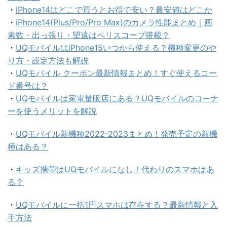
・
iPhone14はどこで買うとお得で安い？最安値はどこか
・
iPhone14(Plus/Pro/Pro Max)のカメラ性能まとめ｜画
素数・出っ張り・望遠はペリスコープ搭載？
・
UQモバイルはiPhone15いつから使える？機種変更のや
り方・設定方法も解説
・
UQモバイル クーポン最新情報まとめ！すぐ使えるコー
ド番号は？
・
UQモバイルは家電量販店にある？UQモバイルのコーナ
ーを使うメリットを解説
・
UQモバイル新機種2022-2023まとめ！発売予定の新機
種はある？
・
キッズ携帯はUQモバイルになし！代わりのスマホはあ
る？
・
UQモバイルに一括1円スマホは存在する？最新情報と入
手方法