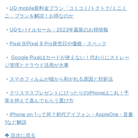
・
UQ mobile新料金プラン「コミコミ/トクトク/ミニミ
ニ」プランを解説！お得なのか
・
UQモバイルセール：2023年最新のお得情報
・
Pixel 9/Pixel 9 Pro発売日や価格・スペック
・
Google Pixelはカードが使えない！代わりにストレー
ジ管理とクラウド活用が大事
・
スマホフィルムが端から剥がれる原因と対処法
・
クリスマスプレゼントにぴったりのiPhoneはこれ！予
算を抑えて喜んでもらう選び方
・
iPhone on 1って何？初代アイフォン・AppleOne・音量
1など解説
目次に戻る