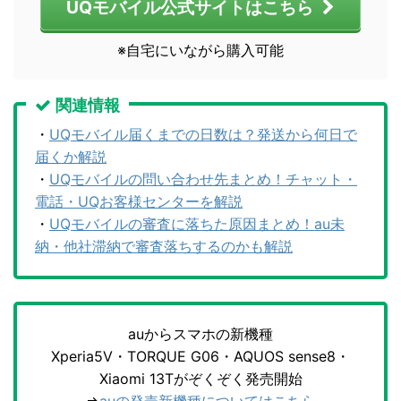
UQモバイル公式サイトはこちら
※自宅にいながら購入可能
関連情報
・
UQモバイル届くまでの日数は？発送から何日で
届くか解説
・
UQモバイルの問い合わせ先まとめ！チャット・
電話・UQお客様センターを解説
・
UQモバイルの審査に落ちた原因まとめ！au未
納・他社滞納で審査落ちするのかも解説
auからスマホの新機種
Xperia5V・TORQUE G06・AQUOS sense8・
Xiaomi 13Tがぞくぞく発売開始