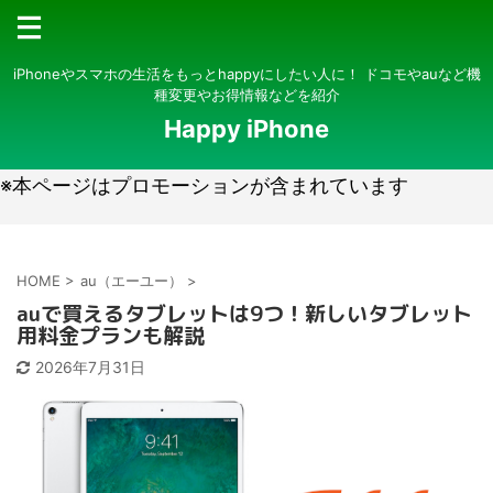
iPhoneやスマホの生活をもっとhappyにしたい人に！ ドコモやauなど機
種変更やお得情報などを紹介
Happy iPhone
※本ページはプロモーションが含まれています
HOME
>
au（エーユー）
>
auで買えるタブレットは9つ！新しいタブレット
用料金プランも解説
2026年7月31日