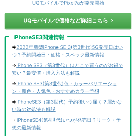
UQモバイルでPixel7aが発売開始
UQモバイルで価格など詳細こちら
iPhoneSE3関連情報
⇒
2022年新型iPhone SE 3(第3世代)5G発売日はい
つ？予約開始日・価格・スペック最新情報
⇒
iPhone SE3（第3世代）はどこで買うのがお得で
安い？最安値・購入方法も解説
⇒
iPhone SE3(第3世代)色・カラーバリエーショ
ン・新色・人気色・おすすめカラー予想
⇒
iPhoneSE3（第3世代）予約後いつ届く？届かな
い時の対処法も解説
・
iPhoneSE4(第4世代)いつが発売日？リーク・予
想の最新情報