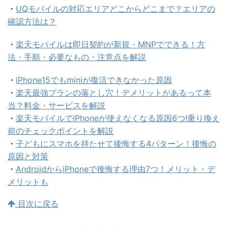
・
UQモバイルの対応エリアどこからどこまで？エリアの
確認方法は？
・
楽天モバイルは即日契約が新規・MNPでできる！方
法・手順・必要なもの・注意点を解説
・
iPhone15でもminiが復活できなかった原因
・
楽天最強プランの落とし穴！デメリットがあるって本
当？料金・サービスを解説
・
楽天モバイルでiPhoneが使えなくなる原因6つ!乗り換え
前のチェックポイントを解説
・
子どもにスマホを持たせて後悔する4パターン！後悔の
原因と対策
・
AndroidからiPhoneで後悔する理由7つ！メリット・デ
メリットも
目次に戻る