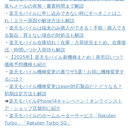
落ちメールの有無・審査時間まで解説
・
楽天モバイルに申し込みできない時にすべきことはこ
れ！エラー原因や解決方法も解説
・
楽天モバイルは端末のみ購入ができる！手順・購入でき
る製品・買えない場合の対処法も解説
・
楽天モバイル在庫切れ！在庫・入荷状況まとめ。在庫復
活・時間いつか入荷待ち解説
・
【2025年】楽天モバイル新機種まとめ！発売日いつ？
価格予想機種も紹介
・
楽天モバイル機種変更の裏ワザ5選！お得に機種変更す
るには？
・
楽天モバイル機種変更はesim対応製品だとどうなる？
初期設定方法も解説
⇒
楽天モバイルiPhone14キャンペーン！オンラインスト
ア・ショップ店舗別に紹介
・
楽天モバイルのホームルーターサービス「Rakuten
Turbo」「Rakuten Turbo 5G」