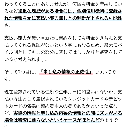
わってくることはありませんが、何度も料金を滞納してい
るなど
過度な履歴がある場合には、個別信用機関に登録さ
れた情報を元に支払い能力無しとの判断が下される可能性
も。
支払い能力が無い＝新たに契約をしても料金をきちんと支
払ってくれる保証がないという事にもなるため、楽天モバ
イル側としてもこの部分に関してはしっかりと審査をして
いると考えられます。
そして2つ目に、
「申し込み情報の正確性」
についてで
す。
現在登録されている住所や生年月日に間違いはないか、支
払い方法として選択されているクレジットカードやデビッ
トカードの名義は契約者本人の者であるかといった点な
ど、
実際の情報と申し込み内容の情報との間にズレがある
場合は審査に通らないというケースがほとんど
のようで
す。