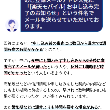
回答によると、
”申し込み後の審査には数日から最大で2週
間程度の時間がかかる
”とのこと。
ですが、中には
夜中にも関わらず申し込みから6分後に審
査完了のメールが届いた
という人や、
反対に1週間ほど時
間がかかった
という人もいるようです。
滞納履歴などの信用情報や申し込みをした契約の内容など
にもより期間は前後するものの、早ければ数時間以内に結
果が届くといったケースが多くみられています。
また
繁忙期などは通常よりも時間を要する場合がある
た