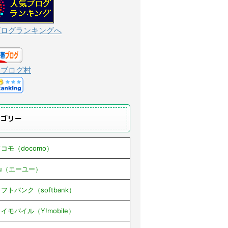
ブログランキングへ
んブログ村
テゴリー
コモ（docomo）
au（エーユー）
フトバンク（softbank）
イモバイル（Y!mobile）