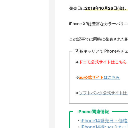
発売日は
2018年10月26日(金)
iPhone XRは豊富なカラー
この記事では同時に発表されたiP
各キャリアでiPhoneを
⇒
ドコモ
公式サイト
はこちら
⇒
au公式サイト
はこちら
⇒
ソフトバンク公式サイトは
iPhone関連情報
・
iPhone14発売日・
・
iPhone14待つべきか・