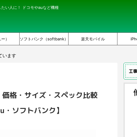
にしたい人に！ ドコモやauなど機種
ユー）
ソフトバンク（softbank）
楽天モバイル
iPh
ています
工
売日・価格・サイズ・スペック比較
au・ソフトバンク】