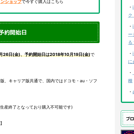
インショップ
で今すぐ購入はこちら
・
ク
・
日・予約開始日
ー
る
・
0月26日(金)、予約開始日は2018年10月19日(金)
で
に
・
種
ー版、キャリア版共通で、国内ではドコモ・au・ソフ
・
 XRは生産終了となっており購入不可能です)
ブ
日】