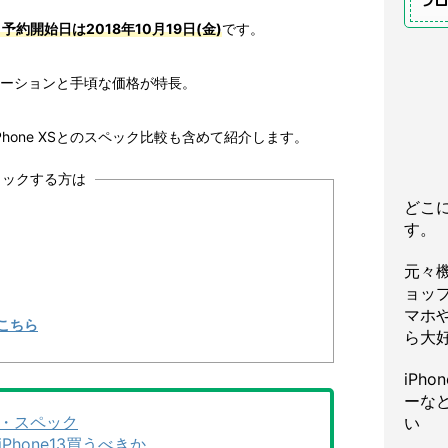
プ
、予約開始日は2018年10月19日(金)
です。
バリエーションと手頃な価格が特長。
hone XSとのスペック比較も含めて紹介します。
チェックする方は
どこ
す。
元々
ョッ
マホや
こちら
ら大
iPh
ーな
価格・スペック
い
iPhone13買うべきか