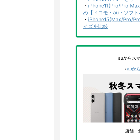
・
iPhone11(Pro/
め【ドコモ・au・ソフト
・
iPhone15(Max/Pr
イズを比較
auからス
→
auか
店舗・