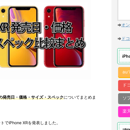
⇒
オン
⇒
ドコ
iP
a
ド
 XRの発売日・価格・サイズ・スペック
についてまとめま
ソ
楽
ントでiPhone XRを発表しました。