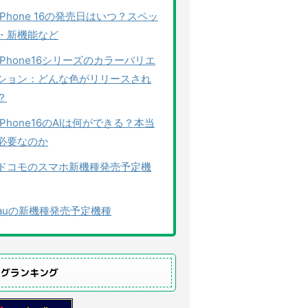
iPhone 16の発売日はいつ？スペッ
・新機能など
iPhone16シリーズのカラーバリエ
ション：どんな色がリリースされ
？
iPhone16のAIは何ができる？本当
必要なのか
ドコモのスマホ新機種発売予定機
auの新機種発売予定機種
ログランキング