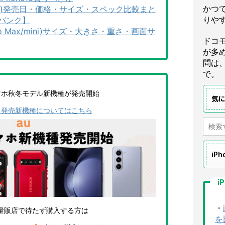
かつ
Pro Max)発売日・価格・サイズ・スペック比較まと
りや
バンク】
o/Pro Max/mini)サイズ・大きさ・重さ・画面サ
ドコ
が多
問は
で。
マホ秋冬モデル新機種が発売開始
気
ら発売新機種についてはこちら
iP
i
・
量販店で待たず購入する方は
を