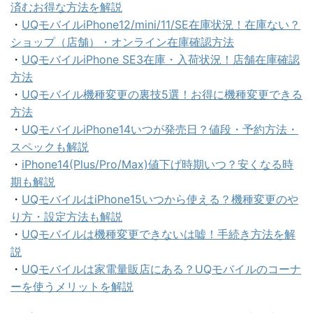
済むお得な方法を解説
・
UQモバイルiPhone12/mini/11/SE在庫状況！在庫ない？
ショップ（店舗）・オンライン在庫確認方法
・
UQモバイルiPhone SE3在庫・入荷状況！店舗在庫確認
方法
・
UQモバイル機種変更の裏技5選！お得に機種変更できる
方法
・
UQモバイルiPhone14いつが発売日？値段・予約方法・
スペックも解説
・
iPhone14(Plus/Pro/Max)値下げ時期いつ？安くなる時
期も解説
・
UQモバイルはiPhone15いつから使える？機種変更のや
り方・設定方法も解説
・
UQモバイルは機種変更できないは嘘！手続き方法を解
説
・
UQモバイルは家電量販店にある？UQモバイルのコーナ
ーを使うメリットを解説