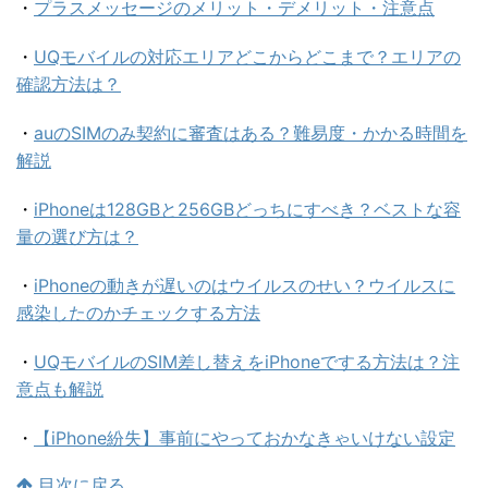
・
プラスメッセージのメリット・デメリット・注意点
・
UQモバイルの対応エリアどこからどこまで？エリアの
確認方法は？
・
auのSIMのみ契約に審査はある？難易度・かかる時間を
解説
・
iPhoneは128GBと256GBどっちにすべき？ベストな容
量の選び方は？
・
iPhoneの動きが遅いのはウイルスのせい？ウイルスに
感染したのかチェックする方法
・
UQモバイルのSIM差し替えをiPhoneでする方法は？注
意点も解説
・
【iPhone紛失】事前にやっておかなきゃいけない設定
目次に戻る