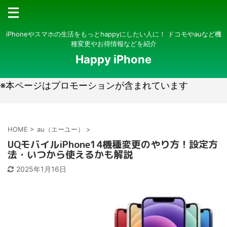
iPhoneやスマホの生活をもっとhappyにしたい人に！ ドコモやauなど機
種変更やお得情報などを紹介
Happy iPhone
※本ページはプロモーションが含まれています
HOME
>
au（エーユー）
>
UQモバイルiPhone14機種変更のやり方！設定方
法・いつから使えるかも解説
2025年1月16日