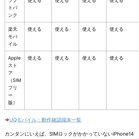
ソフ
使える
使える
使える
使える
トバ
ンク
楽天
使える
使える
使える
使える
モバ
イル
Apple
使える
使える
使える
使える
スト
ア
（SIM
フリ
ー
版）
⇒
UQモバイル：動作確認端末一覧
カンタンにいえば、SIMロックがかかっていないiPhone14