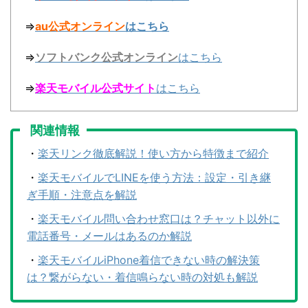
⇒
au公式オンライン
はこちら
⇒
ソフトバンク公式オンライン
はこちら
⇒
楽天モバイル公式サイト
はこちら
関連情報
・
楽天リンク徹底解説！使い方から特徴まで紹介
・
楽天モバイルでLINEを使う方法：設定・引き継
ぎ手順・注意点を解説
・
楽天モバイル問い合わせ窓口は？チャット以外に
電話番号・メールはあるのか解説
・
楽天モバイルiPhone着信できない時の解決策
は？繋がらない・着信鳴らない時の対処も解説