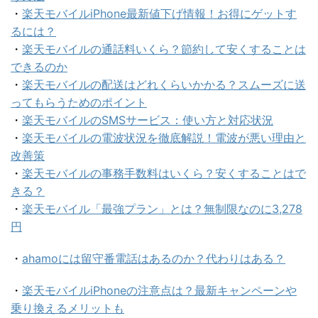
・
楽天モバイルiPhone最新値下げ情報！お得にゲットす
るには？
・
楽天モバイルの通話料いくら？節約して安くすることは
できるのか
・
楽天モバイルの配送はどれくらいかかる？スムーズに送
ってもらうためのポイント
・
楽天モバイルのSMSサービス：使い方と対応状況
・
楽天モバイルの電波状況を徹底解説！電波が悪い理由と
改善策
・
楽天モバイルの事務手数料はいくら？安くすることはで
きる？
・
楽天モバイル「最強プラン」とは？無制限なのに3,278
円
・
ahamoには留守番電話はあるのか？代わりはある？
・
楽天モバイルiPhoneの注意点は？最新キャンペーンや
乗り換えるメリットも