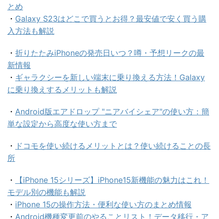
とめ
・
Galaxy S23はどこで買うとお得？最安値で安く買う購
入方法も解説
・
折りたたみiPhoneの発売日いつ？噂・予想リークの最
新情報
・
ギャラクシーを新しい端末に乗り換える方法！Galaxy
に乗り換えするメリットも解説
・
Android版エアドロップ "ニアバイシェア"の使い方：簡
単な設定から高度な使い方まで
・
ドコモを使い続けるメリットとは？使い続けることの長
所
・
【iPhone 15シリーズ】iPhone15新機能の魅力はこれ！
モデル別の機能も解説
・
iPhone 15の操作方法・便利な使い方のまとめ情報
・
Android機種変更前のやることリスト！データ移行・ア