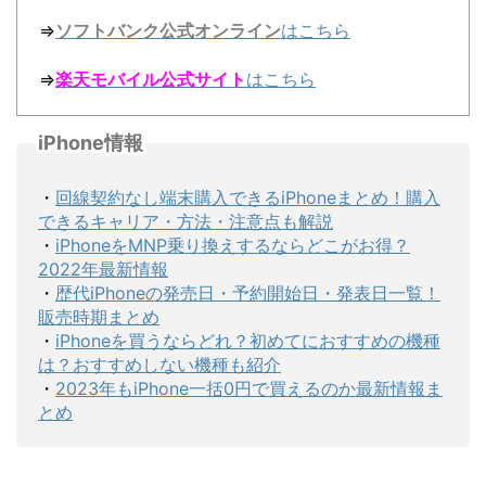
⇒
ソフトバンク公式オンライン
はこちら
⇒
楽天モバイル公式サイト
はこちら
iPhone情報
・
回線契約なし端末購入できるiPhoneまとめ！購入
できるキャリア・方法・注意点も解説
・
iPhoneをMNP乗り換えするならどこがお得？
2022年最新情報
・
歴代iPhoneの発売日・予約開始日・発表日一覧！
販売時期まとめ
・
iPhoneを買うならどれ？初めてにおすすめの機種
は？おすすめしない機種も紹介
・
2023年もiPhone一括0円で買えるのか最新情報ま
とめ