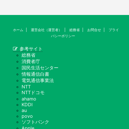
ホーム
運営会社（運営者）
総務省
お問合せ
プライ
バシーポリシー
参考サイト
総務省
消費者庁
国民生活センター
情報通信白書
電気通信事業法
NTT
NTTドコモ
ahamo
KDDI
au
povo
ソフトバンク
Apple