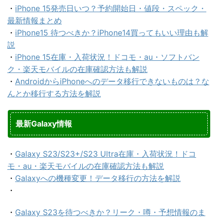
・
iPhone 15発売日いつ？予約開始日・値段・スペック・
最新情報まとめ
・
iPhone15 待つべきか？iPhone14買ってもいい理由も解
説
・
iPhone 15在庫・入荷状況！ドコモ・au・ソフトバン
ク・楽天モバイルの在庫確認方法も解説
・
AndroidからiPhoneへのデータ移行できないものは？な
んとか移行する方法を解説
最新Galaxy情報
・
Galaxy S23/S23+/S23 Ultra在庫・入荷状況！ドコ
モ・au・楽天モバイルの在庫確認方法も解説
・
Galaxyへの機種変更！データ移行の方法を解説
・
・
Galaxy S23を待つべきか？リーク・噂・予想情報のま