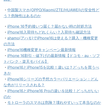
・
中国製スマホ(OPPO/Xiaomi/ZTE/HUAWEI)の安全性ど
う？危険性はあるのか
・
iPhone 16予約後いつ届く？届かない時の対処方法
・
iPhone16入荷待ちどれくらい？入荷待ち確認方法
・
ahamo(アハモ)でiPhone16は使える？購入・機種変更
の方法
・
iPhone16機種変更キャンペーン最新情報
・
iPhone 16割引・値下げの最新情報【ドコモ・au・ソフ
トバンク・楽天モバイル】
・
iPhone16とiPhone15を比較！違いは？どっちを買うべ
きか
・
iPhone16シリーズの予想カラーバリエーション：どん
な色がリリースされる？
・
iPhone16とiPhone16 Proの違いを比較！どっちがいい
のか
・
モトローラのスマホは危険？壊れやすいって本当なのか