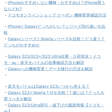
・
iPhoneおすすめしない機種・おすすめは？iPhone買う
ならどれ?
・
ドコモオンラインショップ クーポン 機種変更確認方法
・
iPhoneとGalaxyどっちがいい？シリーズ別の違いを比
較
・
GalaxyシリーズとXperiaシリーズを比較！どう違う？
どっちがおすすめか
・
Galaxy S23/S23+/S23 Ultra在庫・入荷状況！ドコ
モ・au・楽天モバイルの在庫確認方法も解説
・
Galaxyへの機種変更！データ移行の方法を解説
・
・
楽天モバイルはGalaxy S23いつから使える？
・
Galaxy S23とXperia 1 IVを比較！1 違いは？どっちを
買うべきか解説
・
Galaxy S23/Ultra割引・値下げの最新情報【ドコモ・
au】