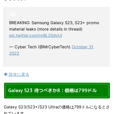
BREAKING: Samsung Galaxy S23, S23+ promo
material leaks (more details in thread)
pic.twitter.com/nrBL20dyUI
— Cyber Tech (@MrCyberTech)
October 31,
2022
目次に戻る
Galaxy S23 待つべきか8：価格は799ドル
Galaxy S23/S23+/S23 Ultraの価格は799ドルになるとさ
れています。