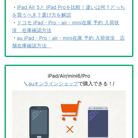
・
iPad Air 5と iPad Proを比較！違いは何？どっち
を買うべき？選び方を解説
・
ドコモ iPad・Pro・air・mini在庫 予約 入荷状
況 在庫確認方法
・
au iPad・Pro・air・mini在庫 予約 入荷状況 店
舗在庫確認方法
iPad/Air/mini6/Pro
＼
auオンラインショップ
で購入できる！/