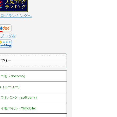
ブログランキングへ
んブログ村
テゴリー
コモ（docomo）
au（エーユー）
フトバンク（softbank）
イモバイル（Y!mobile）