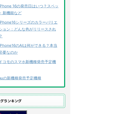
iPhone 16の発売日はいつ？スペッ
・新機能など
iPhone16シリーズのカラーバリエ
ション：どんな色がリリースされ
？
iPhone16のAIは何ができる？本当
必要なのか
ドコモのスマホ新機種発売予定機
auの新機種発売予定機種
ログランキング