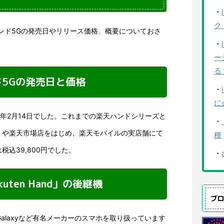
・
ク
ハンド5Gの発売日やリリース価格、概要についておさ
・
ー
る
5Gの発売日と価格
・
に
2年2月14日でした。これまでの楽天ハンドシリーズと
・
トや楽天市場店をはじめ、楽天モバイルの実店舗にて
種
込39,800円でした。
・
uten Hand」の後継機
ブ
やGalaxyなど有名メーカーのスマホを取り扱っています