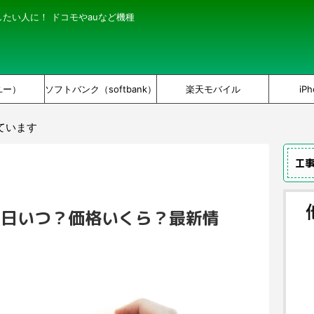
にしたい人に！ ドコモやauなど機種
ユー）
ソフトバンク（softbank）
楽天モバイル
iPh
ています
工
売日いつ？価格いくら？最新情