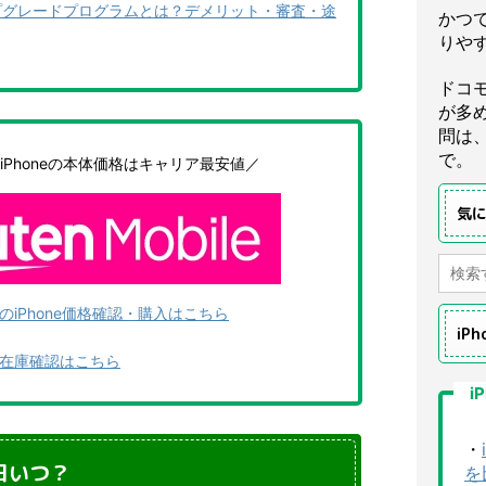
ップグレードプログラムとは？デメリット・審査・途
かつ
りや
ドコ
が多
問は
で。
iPhoneの本体価格はキャリア最安値／
気
iPhone価格確認・購入はこちら
iP
在庫確認はこちら
i
・
日いつ？
を