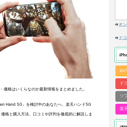
⇒
オン
⇒
ドコ
iP
a
ド
・価格はいくらなのか最新情報をまとめました。
ソ
en Hand 5G」を検討中のあなたへ、楽天ハンド5G
楽
、価格と購入方法、口コミや評判を徹底的に解説しま