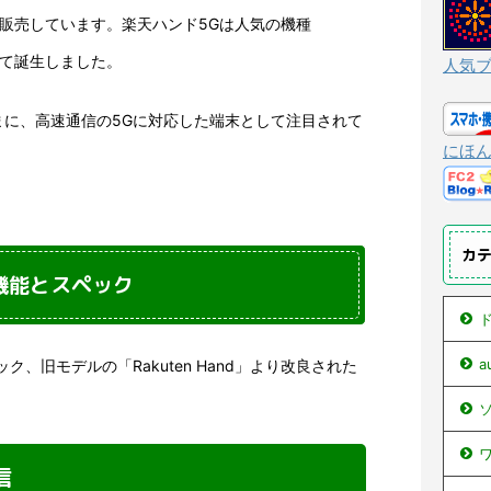
末も販売しています。楽天ハンド5Gは人気の機種
として誕生しました。
人気
まに、高速通信の5Gに対応した端末として注目されて
にほ
カ
機能とスペック
ド
、旧モデルの「Rakuten Hand」より改良された
ソ
ワ
信