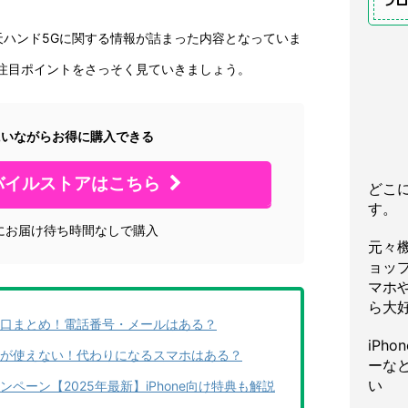
プ
天ハンド5Gに関する情報が詰まった内容となっていま
の注目ポイントをさっそく見ていきましょう。
にいながらお得に購入できる
バイルストアはこちら
どこ
す。
にお届け待ち時間なしで購入
元々
ョッ
マホや
ら大
口まとめ！電話番号・メールはある？
iPh
が使えない！代わりになるスマホはある？
ーな
い
ペーン【2025年最新】iPhone向け特典も解説