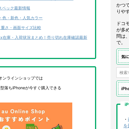
かつ
格・スペック最新情報
りや
 カラー・色・新色・人気カラー
ドコ
さ・重さ・画面サイズ比較
が多
問は
o/Pro Max在庫・入荷状況まとめ！売り切れ在庫確認最新
で。
気
uオンラインショップでは
e・型落ちiPhoneが今すぐ購入できる
iP
i
・
を