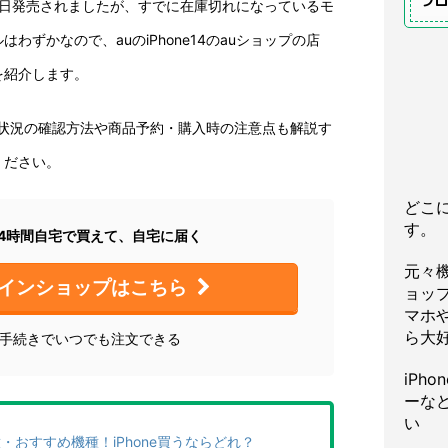
プ
年9月16日発売されましたが、すでに在庫切れになっているモ
わずかなので、auのiPhone14のauショップの店
を紹介します。
の予約状況の確認方法や商品予約・購入時の注意点も解説す
ください。
どこ
す。
が24時間自宅で買えて、自宅に届く
元々
ラインショップはこちら
ョッ
マホや
ら大
な手続きでいつでも注文できる
iPh
ーな
い
種・おすすめ機種！iPhone買うならどれ？