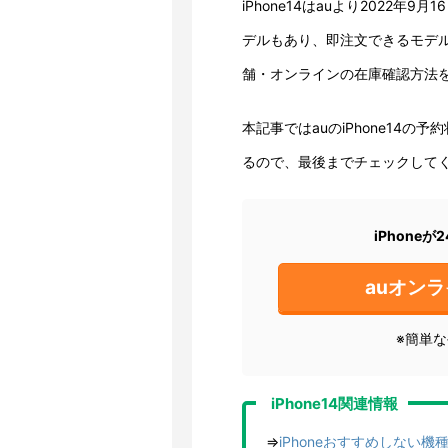
iPhone14はauより2022
デルもあり、即注文できるモデルは
舗・オンラインの在庫確認方法
本記事ではauのiPhone14
るので、最後までチェックして
iPhone
auオン
※簡単
iPhone14関連情報
⇒
iPhoneおすすめしない機