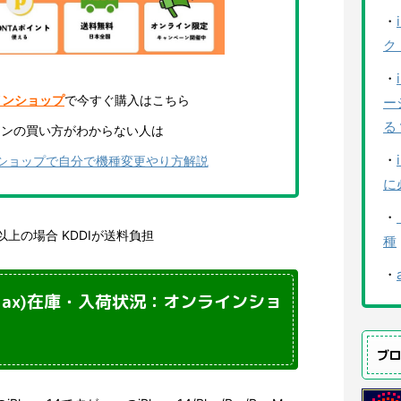
・
ク
・
インショップ
で今すぐ購入はこちら
ー
る
インの買い方がわからない人は
・
ンショップで自分で機種変更やり方解説
に
・
)以上の場合 KDDIが送料負担
種
・
ro/Max)在庫・入荷状況：オンラインショ
ブ