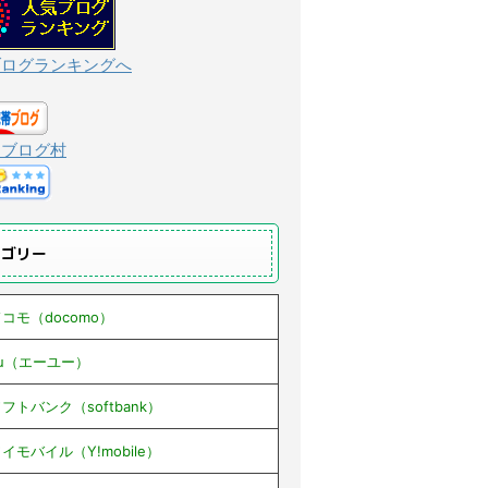
ブログランキングへ
んブログ村
テゴリー
コモ（docomo）
au（エーユー）
フトバンク（softbank）
イモバイル（Y!mobile）