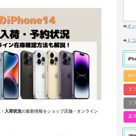
⇒
オン
⇒
ドコ
iP
a
ド
ソ
の在庫・入荷状況
の最新情報をショップ店舗・オンライン
楽