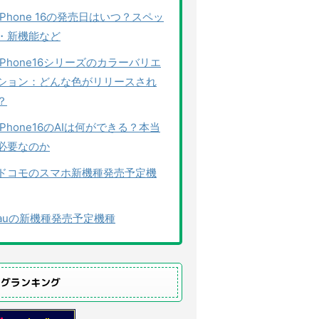
iPhone 16の発売日はいつ？スペッ
・新機能など
iPhone16シリーズのカラーバリエ
ション：どんな色がリリースされ
？
iPhone16のAIは何ができる？本当
必要なのか
ドコモのスマホ新機種発売予定機
auの新機種発売予定機種
ログランキング