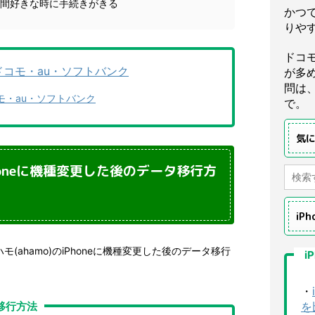
時間好きな時に手続きがきる
かつ
りや
ドコ
本 ドコモ・au・ソフトバンク
が多
問は
ドコモ・au・ソフトバンク
で。
気
Phoneに機種変更した後のデータ移行方
iP
モ(ahamo)のiPhoneに機種変更した後のデータ移行
i
。
・
タ移行方法
を