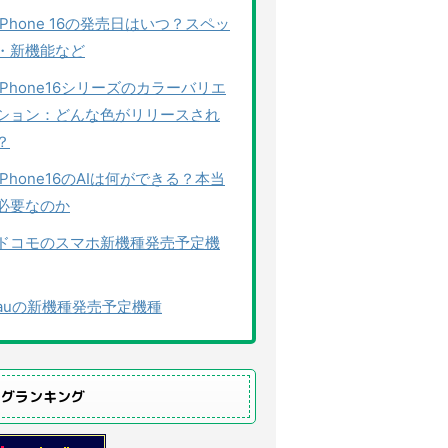
iPhone 16の発売日はいつ？スペッ
・新機能など
iPhone16シリーズのカラーバリエ
ション：どんな色がリリースされ
？
iPhone16のAIは何ができる？本当
必要なのか
ドコモのスマホ新機種発売予定機
auの新機種発売予定機種
ログランキング