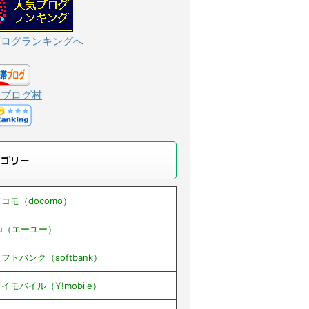
ブログランキングへ
んブログ村
テゴリー
コモ（docomo）
au（エーユー）
フトバンク（softbank）
イモバイル（Y!mobile）