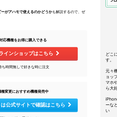
プ
ピーがアハモで使えるのかどうか
も解説するので、ぜ
。
mo対応機種をお得に購入できる
ラインショップはこちら
どこ
す。
間待ち時間無しで好きな時に注文
元々
ョッ
マホや
ら大
o機種変更におすすめ機種発売中
iPh
モ）は公式サイトで確認はこちら
ーな
い