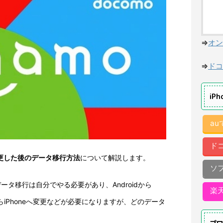
⇒
オン
⇒
ドコ
iP
a
ド
変更した後のデータ移行方法
について解説します。
ソ
データ移行は自分でやる必要があり、Androidから
楽
neからiPhoneへ変更などが必要になりますが、どのデータ