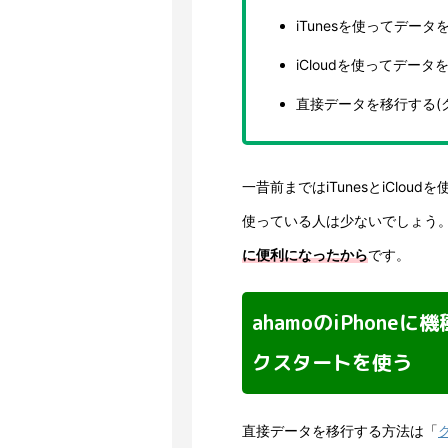
iTunesを使ってデータ
iCloudを使ってデータ
直接データを移行する(
一昔前まではiTunesとiClo
使っている人は少ないでしょう
に便利になったから
です。
ahamoのiPhon
クスタートを使う
直接データを移行する方法は「