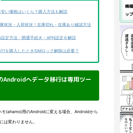
機種
ne 11安い価格はいくら？購入方法も解説
ッ
ne11在庫状況・入荷状況！在庫切れ・在庫あり確認方法
ne11の設定方法・開通手続き・APN設定を解説
one11を購入したときSIMロック解除は必要？
o用のAndroidへデータ移行は専用ツー
(ahamo)用のAndroidに変える場合、Androidから
本的には変わりません。