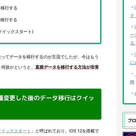
・
を移行する
ク
を移行する
・
クイックスタート)
ー
る
・
udを使ってデータを移行するのが主流でしたが、今はもう
に
。何故かというと、
直接データを移行する方法が非常
・
種
・
eに機種変更した後のデータ移行はクイッ
ブ
クイックスタート
」と呼ばれており、iOS 12を搭載で