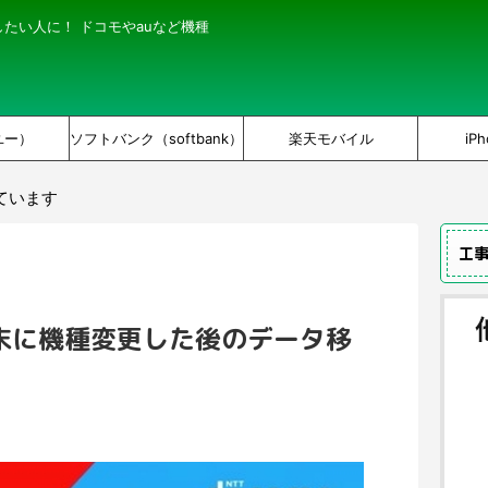
にしたい人に！ ドコモやauなど機種
ユー）
ソフトバンク（softbank）
楽天モバイル
iPh
ています
工
)端末に機種変更した後のデータ移