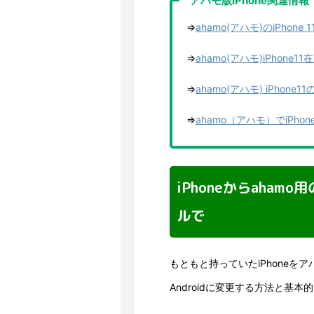
アハモ版iPhone関連情報
⇒
ahamo(アハモ)のiPho
⇒
ahamo(アハモ)iPho
⇒
ahamo(アハモ) iPho
⇒
ahamo（アハモ）でiPh
iPhoneからaham
ルで
もともと持っていたiPhoneをアハモ
Androidに変更する方法と基