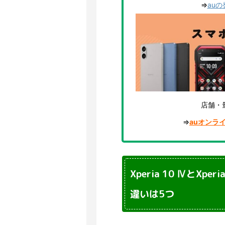
⇒
au
店舗・
⇒
auオンラ
Xperia 10 ⅣとXpe
違いは5つ