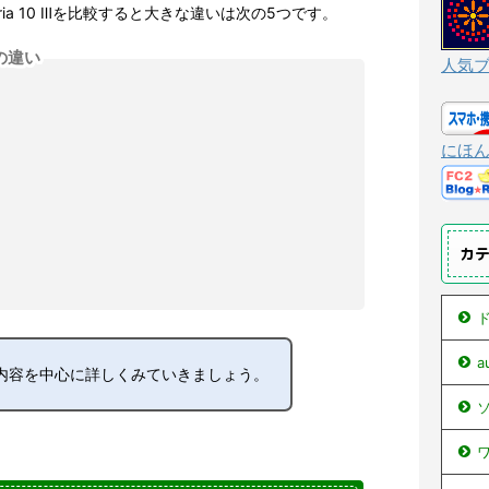
ⅢとXperia 10 Ⅲを比較すると大きな違いは次の5つです。
 Ⅲの違い
人気
にほ
カ
ド
内容を中心に詳しくみていきましょう。
ソ
ワ