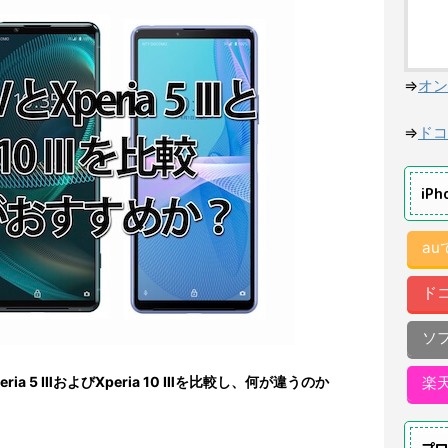
⇒
オン
⇒
ドコ
iP
a
ド
ソ
peria 5 ⅢおよびXperia 10 Ⅲを比較し、何が違うのか
楽