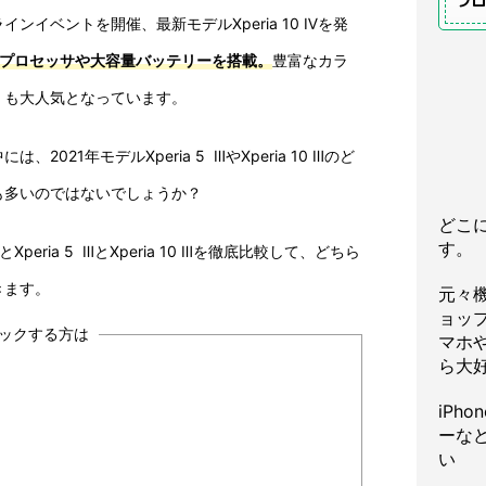
プ
ラインイベントを開催、最新モデルXperia 10 Ⅳを発
プロセッサや
大容量バッテリーを搭載。
豊富なカラ
くも大人気となっています。
、2021年モデルXperia 5 ⅢやXperia 10 Ⅲのど
も多いのではないでしょうか？
どこ
す。
とXperia 5 ⅢとXperia 10 Ⅲを徹底比較して、どちら
きます。
元々
ョッ
ェックする方は
マホや
ら大
iPh
ーな
い