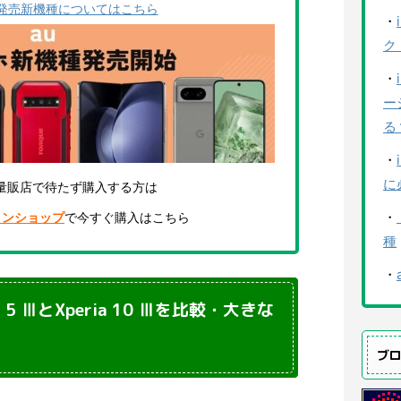
の発売新機種についてはこちら
・
ク
・
ー
る
・
に
量販店で待たず購入する方は
・
インショップ
で今すぐ購入はこちら
種
・
ria 5 ⅢとXperia 10 Ⅲを比較・大きな
ブ