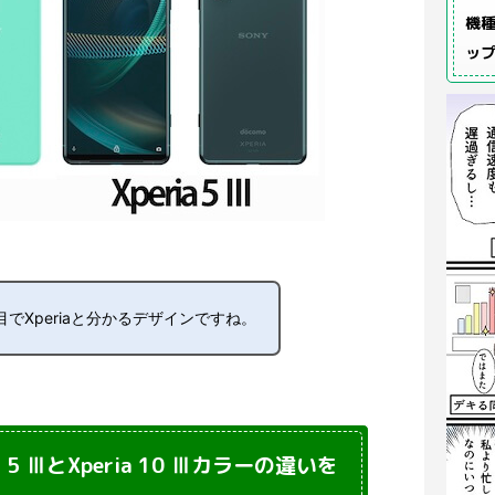
機種
ッ
でXperiaと分かるデザインですね。
ria 5 ⅢとXperia 10 Ⅲカラーの違いを