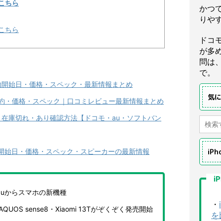
こちら
かつ
りや
こちら
ドコ
が多
問は
で。
つ？予約開始日・価格・スペック・最新情報まとめ
気
いつ？予約・価格・スペック｜口コミレビュー最新情報まとめ
入荷状況！在庫切れ・あり確認方法【ドコモ・au・ソフトバン
つ？予約開始日・価格・スペック・スピーカーの最新情報
iP
i
auからスマホの新機種
・
・AQUOS sense8・Xiaomi 13Tがぞくぞく発売開始
を