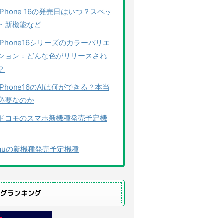
iPhone 16の発売日はいつ？スペッ
・新機能など
iPhone16シリーズのカラーバリエ
ション：どんな色がリリースされ
？
iPhone16のAIは何ができる？本当
必要なのか
ドコモのスマホ新機種発売予定機
auの新機種発売予定機種
ログランキング