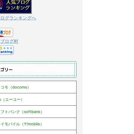
ブログランキングへ
んブログ村
テゴリー
コモ（docomo）
au（エーユー）
フトバンク（softbank）
イモバイル（Y!mobile）