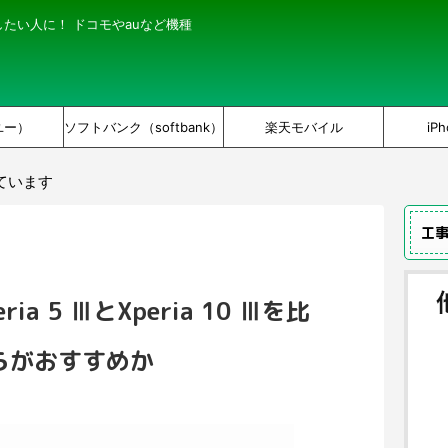
にしたい人に！ ドコモやauなど機種
ユー）
ソフトバンク（softbank）
楽天モバイル
iPh
ています
工
eria 5 ⅢとXperia 10 Ⅲを比
らがおすすめか