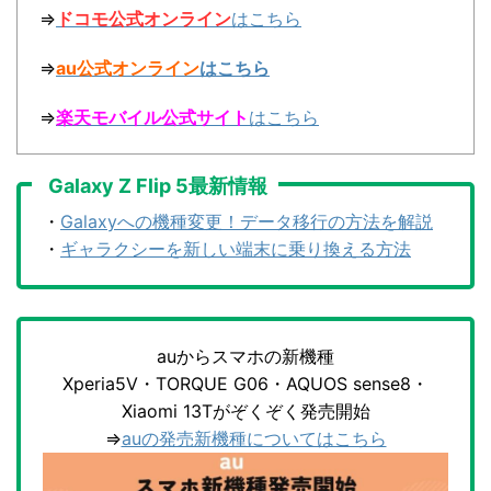
⇒
ドコモ公式オンライン
はこちら
⇒
au公式オンライン
はこちら
⇒
楽天モバイル公式サイト
はこちら
Galaxy Z Flip 5最新情報
・
Galaxyへの機種変更！データ移行の方法を解説
・
ギャラクシーを新しい端末に乗り換える方法
auからスマホの新機種
Xperia5V・TORQUE G06・AQUOS sense8・
Xiaomi 13Tがぞくぞく発売開始
⇒
auの発売新機種についてはこちら