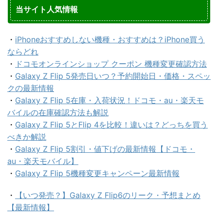
当サイト人気情報
・
iPhoneおすすめしない機種・おすすめは？iPhone買う
ならどれ
・
ドコモオンラインショップ クーポン 機種変更確認方法
・
Galaxy Z Flip 5発売日いつ？予約開始日・価格・スペッ
クの最新情報
・
Galaxy Z Flip 5在庫・入荷状況！ドコモ・au・楽天モ
バイルの在庫確認方法も解説
・
Galaxy Z Flip 5とFlip 4を比較！違いは？どっちを買う
べきか解説
・
Galaxy Z Flip 5割引・値下げの最新情報【ドコモ・
au・楽天モバイル】
・
Galaxy Z Flip 5機種変更キャンペーン最新情報
・
【いつ発売？】Galaxy Z Flip6のリーク・予想まとめ
【最新情報】