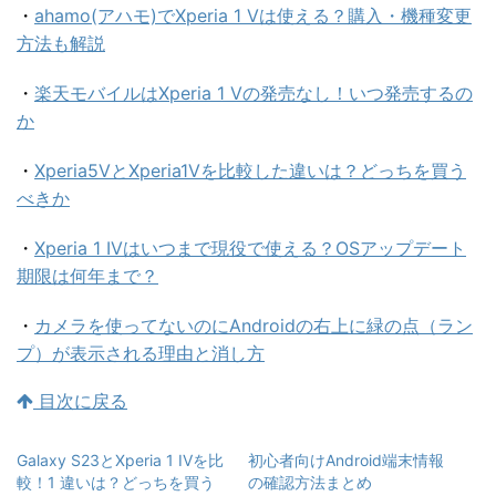
・
ahamo(アハモ)でXperia 1 Vは使える？購入・機種変更
方法も解説
・
楽天モバイルはXperia 1 Vの発売なし！いつ発売するの
か
・
Xperia5VとXperia1Vを比較した違いは？どっちを買う
べきか
・
Xperia 1 IVはいつまで現役で使える？OSアップデート
期限は何年まで？
・
カメラを使ってないのにAndroidの右上に緑の点（ラン
プ）が表示される理由と消し方
目次に戻る
Galaxy S23とXperia 1 IVを比
初心者向けAndroid端末情報
較！1 違いは？どっちを買う
の確認方法まとめ