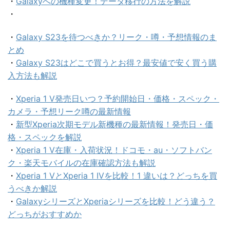
・
Galaxyへの機種変更！データ移行の方法を解説
・
・
Galaxy S23を待つべきか？リーク・噂・予想情報のま
とめ
・
Galaxy S23はどこで買うとお得？最安値で安く買う購
入方法も解説
・
Xperia 1 V発売日いつ？予約開始日・価格・スペック・
カメラ・予想リーク噂の最新情報
・
新型Xperia次期モデル新機種の最新情報！発売日・価
格・スペックを解説
・
Xperia 1 V在庫・入荷状況！ドコモ・au・ソフトバン
ク・楽天モバイルの在庫確認方法も解説
・
Xperia 1 ⅤとXperia 1 IVを比較！1 違いは？どっちを買
うべきか解説
・
GalaxyシリーズとXperiaシリーズを比較！どう違う？
どっちがおすすめか