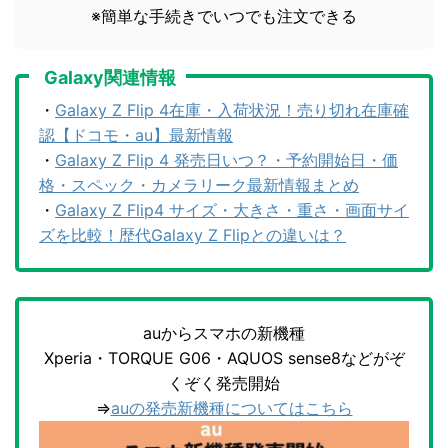
※簡単な手続きでいつでも注文できる
Galaxy関連情報
・
Galaxy Z Flip 4在庫・入荷状況！売り切れ在庫確
認【ドコモ・au】最新情報
・
Galaxy Z Flip 4 発売日いつ？・予約開始日・価
格・スペック・カメラリーク最新情報まとめ
・
Galaxy Z Flip4 サイズ・大きさ・重さ・画面サイ
ズを比較！歴代Galaxy Z Flipとの違いは？
auからスマホの新機種
Xperia・TORQUE G06・AQUOS sense8などがぞ
くぞく発売開始
⇒
auの発売新機種についてはこちら