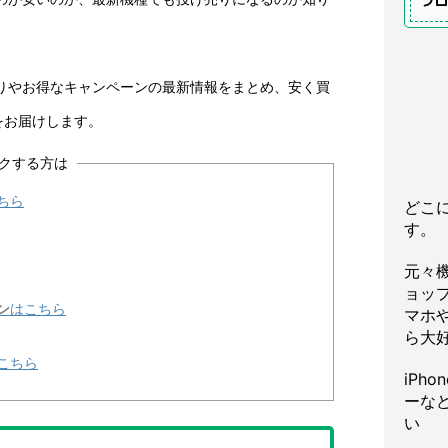
プ
げ売りやお得なキャンペーンの最新情報をまとめ、安く買
をお届けします。
クする方は
ちら
どこ
す。
元々
ョッ
ン
はこちら
マホや
ら大
こちら
iPh
ーな
い