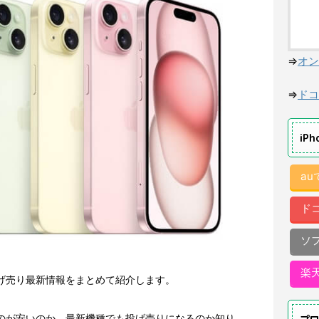
⇒
オン
⇒
ドコ
iP
a
ド
ソ
楽
5の投げ売り最新情報をまとめて紹介します。
買うのが安いのか、最新機種でも投げ売りになるのか知り