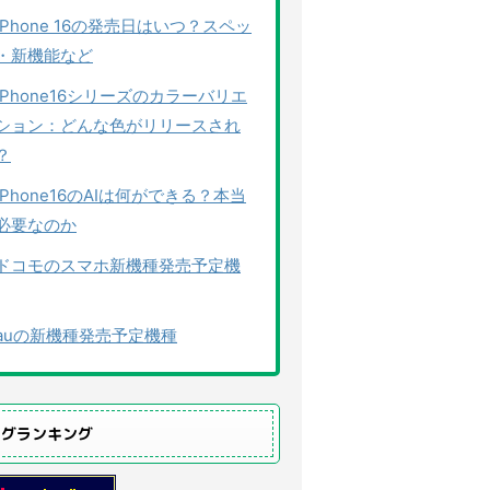
iPhone 16の発売日はいつ？スペッ
・新機能など
iPhone16シリーズのカラーバリエ
ション：どんな色がリリースされ
？
iPhone16のAIは何ができる？本当
必要なのか
ドコモのスマホ新機種発売予定機
auの新機種発売予定機種
ログランキング