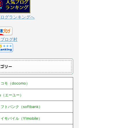
ブログランキングへ
んブログ村
テゴリー
コモ（docomo）
au（エーユー）
フトバンク（softbank）
イモバイル（Y!mobile）