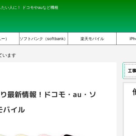
にしたい人に！ ドコモやauなど機種
ユー）
ソフトバンク（softbank）
楽天モバイル
iPh
ています
工
げ売り最新情報！ドコモ・au・ソ
モバイル