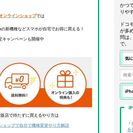
かつ
りや
uオンラインショップ
では
ドコ
Xperiaの新機種などスマホが自宅でお得に買える！
が多
問は
定キャンペーンも開催中
で。
気
iP
i
量販店で待たずに買えるやり方は
・
ンショップで自分で機種変更やり方解説
を