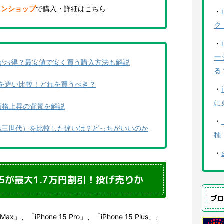
インショップ
で購入・詳細はこちら
・
ク
・
ー
買うのがお得？最安値で安く買う購入方法も解説
る
15 Proを違い比較！どれを買うべき？
・
に
？価格上昇の背景を解説
・
e SE（第三世代）を比較した違いは？どっちがいいのか
種
・
e15が最大1.7万円割引！投げ売りか
ブ
ax」、「iPhone 15 Pro」、「iPhone 15 Plus」、