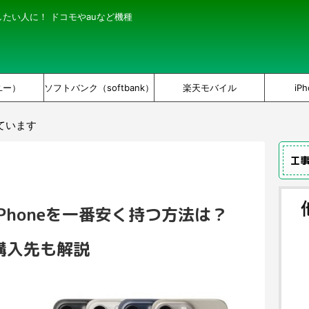
にしたい人に！ ドコモやauなど機種
ユー）
ソフトバンク（softbank）
楽天モバイル
iPh
ています
工
Phoneを一番安く持つ方法は？
購入先も解説