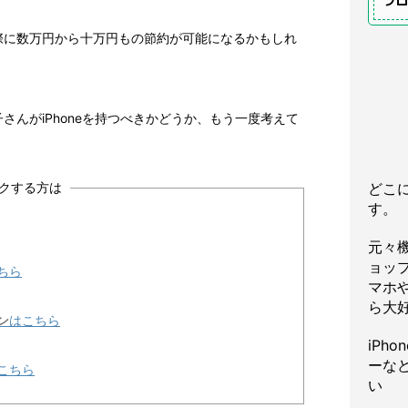
プ
際に数万円から十万円もの節約が可能になるかもしれ
さんがiPhoneを持つべきかどうか、もう一度考えて
クする方は
どこ
す。
元々
ョッ
ちら
マホや
ら大
ン
はこちら
iPh
ーな
こちら
い