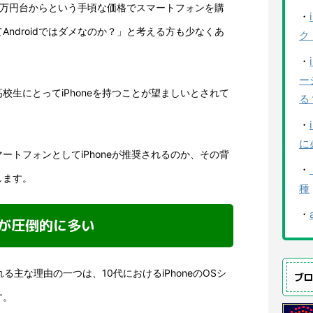
、一万円台からという手頃な価格でスマートフォンを購
・
ndroidではダメなのか？」と考える方も少なくあ
ク
・
ー
校生にとってiPhoneを持つことが望ましいとされて
る
・
に
ートフォンとしてiPhoneが推奨されるのか、その背
・
します。
種
・
ェアが圧倒的に多い
れる主な理由の一つは、10代におけるiPhoneのOSシ
ブ
す。