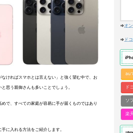
⇒
オン
⇒
ドコ
iP
a
neがなければスマホとは言えない」と強く望む中で、お
ド
たいと思う親御さんも多いことでしょう。
ソ
格が高めで、すべての家庭が容易に手が届くものではあり
楽
得に手に入れる方法をご紹介します。