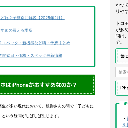
かつ
りや
はどれ？予算別に解説【2025年2月】
ドコ
が多
おすすめの買える場所
問は
で。
はいつ？スペック・新機能など噂・予想まとめ
つ？予約開始日・価格・スペック最新情報
気
はiPhoneがおすすめなのか？
iP
i
う中高生が多い現代において、親御さんの間で「子どもに
？」という疑問がしばしば生じます。
・
を