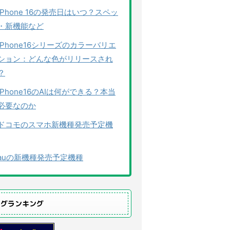
iPhone 16の発売日はいつ？スペッ
・新機能など
iPhone16シリーズのカラーバリエ
ション：どんな色がリリースされ
？
iPhone16のAIは何ができる？本当
必要なのか
ドコモのスマホ新機種発売予定機
auの新機種発売予定機種
ログランキング