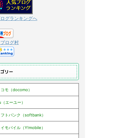
ブログランキングへ
んブログ村
テゴリー
コモ（docomo）
au（エーユー）
フトバンク（softbank）
イモバイル（Y!mobile）