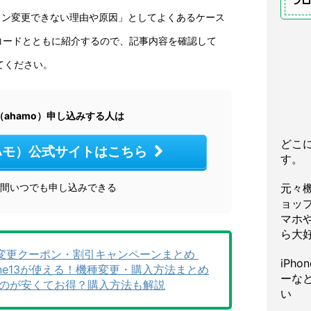
プ
にプラン変更できない理由や原因」としてよくあるケース
コードとともに紹介するので、記事内容を確認して
てください。
（ahamo）申し込みする人は
どこ
アハモ）公式サイトはこちら
す。
時間いつでも申し込みできる
元々
ョッ
マホや
ら大
‌変‌更‌クー‌ポ‌ン・‌割‌引‌キャ‌ン‌ペー‌ン‌ま‌と‌め‌ ‌
iPh
Phone13が使える！機種変更・購入方法まとめ
ーな
で買うのが安くてお得？購入方法も解説
い