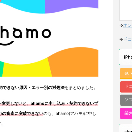
⇒
オン
⇒
ドコ
iP
a
ド
契約できない原因・エラー別の対処法
をまとめました。
ソ
ン変更しないと、ahamoに申し込み・契約できないプ
楽
ハモ)の審査に突破できない
のも、ahamo(アハモ)に申し
す。