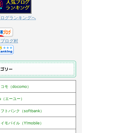
ブログランキングへ
んブログ村
テゴリー
コモ（docomo）
au（エーユー）
フトバンク（softbank）
イモバイル（Y!mobile）