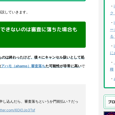
・
解説していきます。
ク
・
契約できないのは審査に落ちた場合も
ー
る
・
に
そのものは終わったけど、後々にキャンセル扱いとして処
・
は
アハモ（ahamo）審査落ち
た可能性が非常に高い
で
種
・
申し込んだら、審査落ちというか門前払い？だっ
ブ
itter.com/6DiOJp3Tsf