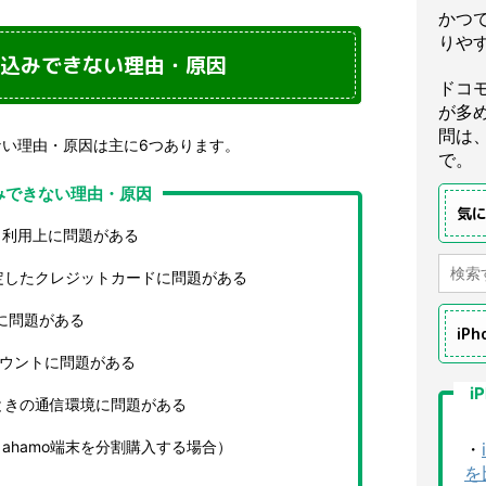
かつ
りや
申し込みできない理由・原因
ドコ
が多
問は
きない理由・原因は主に6つあります。
で。
込みできない理由・原因
気
・利用上に問題がある
指定したクレジットカードに問題がある
きに問題がある
iP
カウントに問題がある
i
たときの通信環境に問題がある
ahamo端末を分割購入する場合）
・
を