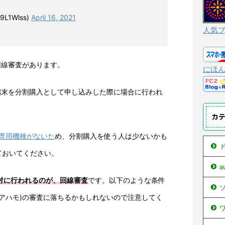
L1Wlss)
April 16, 2021
人気
と回線審査があります。
にほ
用の端末を分割購入として申し込みした際に場合に行われ
カ
か専用機種がないた
め、分割購入を使う人は少ないかも
ド
ておいてください。
絶対に行われるのが、回線審査
です。以下のような条件
ソ
o(アハモ)の審査に落ちるかもしれないので注意してく
ワ