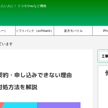
にしたい人に！ ドコモやauなど機種
ユー）
ソフトバンク（softbank）
楽天モバイル
iPh
ています
工
)に契約・申し込みできない理由
対処方法を解説