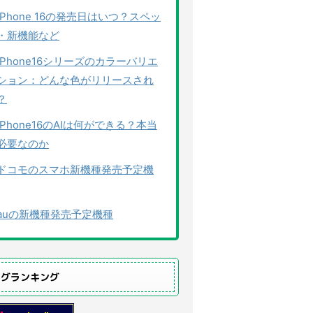
iPhone 16の発売日はいつ？スペッ
・新機能など
iPhone16シリーズのカラーバリエ
ション：どんな色がリリースされ
？
iPhone16のAIは何ができる？本当
必要なのか
ドコモのスマホ新機種発売予定機
auの新機種発売予定機種
ログランキング