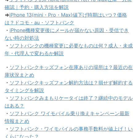
確認｜予約・購入方法を解説
⇒
iPhone 13(mini・Pro・Max)値下げ時期はいつ？価格
は？ドコモ・au・ソフトバンク
・
iPhone機種変更後にメールが届かない原因・受信でき
ない時の対処法
・
ソフトバンクの機種変更に必要なものは何？成人・未成
年・代理人で変わるか解説
・
ソフトバンクキッズフォン在庫ありの場所は？最近の在
庫状況まとめ
・
ソフトバンクキッズフォン解約方法は？損せず解約する
タイミングを解説
・
ソフトバンクみまもりケータイは終了？継続中のモデル
はある？
・
ソフトバンク ワイモバイル乗り換えキャンペーン最新
情報まとめ
・
ソフトバンク・ワイモバイルの事務手数料が値上げ！い
くらになった？