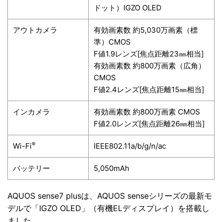
ドット）IGZO OLED
アウトカメラ
有効画素数 約5,030万画素（標
準）CMOS
F値1.9レンズ[焦点距離23㎜相当]
有効画素数 約800万画素（広角）
CMOS
F値2.4レンズ[焦点距離15㎜相当]
インカメラ
有効画素数 約800万画素 CMOS
F値2.0レンズ[焦点距離26㎜相当]
®
Wi-Fi
IEEE802.11a/b/g/n/ac
バッテリー
5,050mAh
AQUOS sense7 plusは、AQUOS senseシリーズの最新モ
デルで「IGZO OLED」（有機ELディスプレイ）を搭載し
ました。