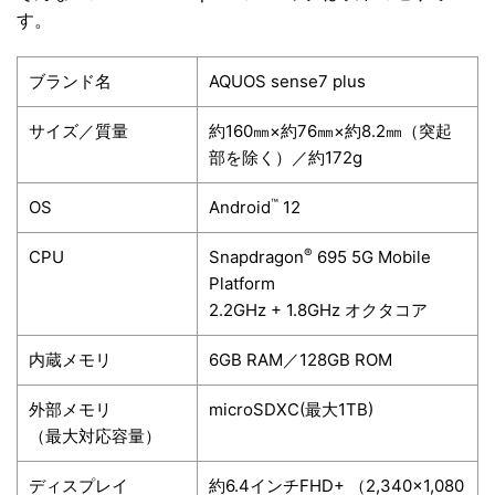
す。
ブランド名
AQUOS sense7 plus
サイズ／質量
約160㎜×約76㎜×約8.2㎜（突起
部を除く）／約172g
™
OS
Android
12
®
CPU
Snapdragon
695 5G
Mobile
Platform
2.2GHz + 1.8GHz オクタコア
内蔵メモリ
6GB RAM／128GB ROM
外部メモリ
microSDXC(最大1TB)
（最大対応容量）
ディスプレイ
約6.4インチFHD+
（2,340×1,080