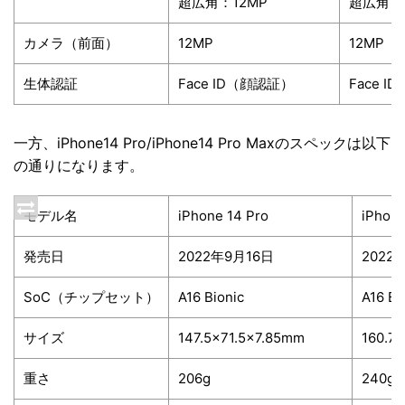
超広角：
12MP
超広角：
カメラ
（前面）
12MP
12MP
生体認証
Face ID
（顔認証）
Face ID
一方、iPhone14 Pro/iPhone14 Pro Maxのスペックは以下
の通りになります。
モデル名
iPhone 14 Pro
iPhone
発売日
2022年9月16日
2022
SoC
（チップセット）
A16 Bionic
A16 Bi
サイズ
147.5×71.5×7.85mm
160.7
重さ
206g
240g