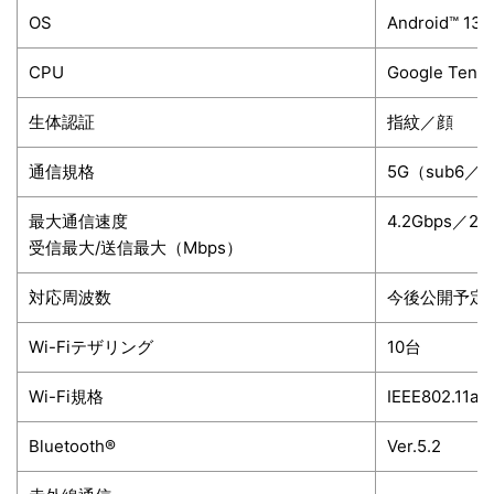
OS
Android™ 13
CPU
Google Tenso
生体認証
指紋／顔
通信規格
5G（sub6／
最大通信速度
4.2Gbps／21
受信最大/送信最大（Mbps）
対応周波数
今後公開予定
Wi-Fiテザリング
10台
Wi-Fi規格
IEEE802.11a/b
Bluetooth®
Ver.5.2