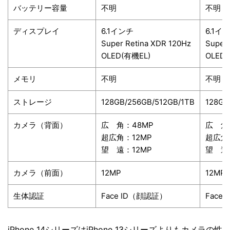
バッテリー容量
不明
不明
ディスプレイ
6.1
インチ
6.1
イン
Super Retina XDR 120Hz
Super 
OLED(
有機
EL)
OLED(
メモリ
不明
不明
ストレージ
128GB/256GB/512GB/1TB
128GB
カメラ
（背面）
広 角：
48MP
広 角
超広角：
12MP
超広角
望 遠：12MP
望 遠
カメラ
（前面）
12MP
12MP
生体認証
Face ID
（顔認証）
Face I
iPhone 14シリーズはiPhone 13シリーズよりもカメラの性