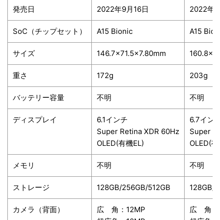
発売日
2022年9月16日
2022年
SoC
（チップセット）
A15 Bionic
A15 Bion
サイズ
146.7×71.5×7.80mm
160.8×7
重さ
172g
203g
バッテリー容量
不明
不明
ディスプレイ
6.1
インチ
6.7
イン
Super Retina XDR 60Hz
Super R
OLED(
有機
EL)
OLED(
有
メモリ
不明
不明
ストレージ
128GB/256GB/512GB
128GB/2
カメラ
（背面）
広 角：12
MP
広 角：