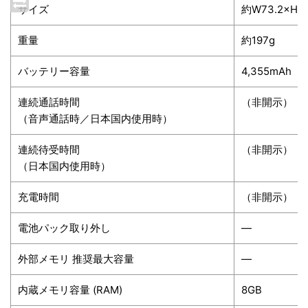
サイズ
約W73.2×H15
重量
約197g
バッテリー容量
4,355mAh
連続通話時間
（非開示）
（音声通話時／日本国内使用時）
連続待受時間
（非開示）
（日本国内使用時）
充電時間
（非開示）
電池パック取り外し
―
外部メモリ 推奨最大容量
―
内蔵メモリ容量 (RAM)
8GB