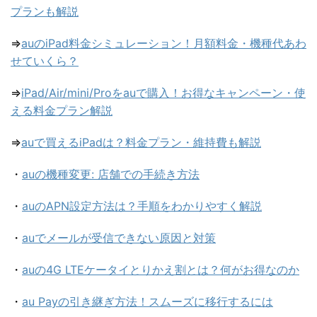
プランも解説
⇒
auのiPad料金シミュレーション！月額料金・機種代あわ
せていくら？
⇒
iPad/Air/mini/Proをauで購入！お得なキャンペーン・使
える料金プラン解説
⇒
auで買えるiPadは？料金プラン・維持費も解説
・
auの機種変更: 店舗での手続き方法
・
auのAPN設定方法は？手順をわかりやすく解説
・
auでメールが受信できない原因と対策
・
auの4G LTEケータイとりかえ割とは？何がお得なのか
・
au Payの引き継ぎ方法！スムーズに移行するには