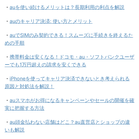
・
auを使い続けるメリットは？長期利用の利点を解説
・
auのキャリア決済: 使い方とメリット
・
auでSIMのみ契約できる！スムーズに手続きを終えるた
めの手順
・
携帯料金は安くなる！ドコモ・au・ソフトバンクユーザ
ーでも1万円超えの請求を安くできる
・
iPhoneを使ってキャリア決済できないとき考えられる
原因と対処法を解説！
・
auスマホがお得になるキャンペーンやセールの開催を確
実に把握する方法
・
au頭金払わない店舗はどこ？au直営店とショップの違
いも解説