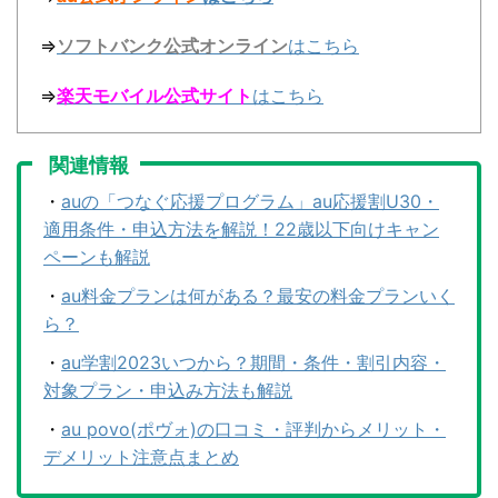
⇒
ソフトバンク公式オンライン
はこちら
⇒
楽天モバイル公式サイト
はこちら
関連情報
・
auの「つなぐ応援プログラム」au応援割U30・
適用条件・申込方法を解説！22歳以下向けキャン
ペーンも解説
・
au料金プランは何がある？最安の料金プランいく
ら？
・
au学割2023いつから？期間・条件・割引内容・
対象プラン・申込み方法も解説
・
au povo(ポヴォ)の口コミ・評判からメリット・
デメリット注意点まとめ