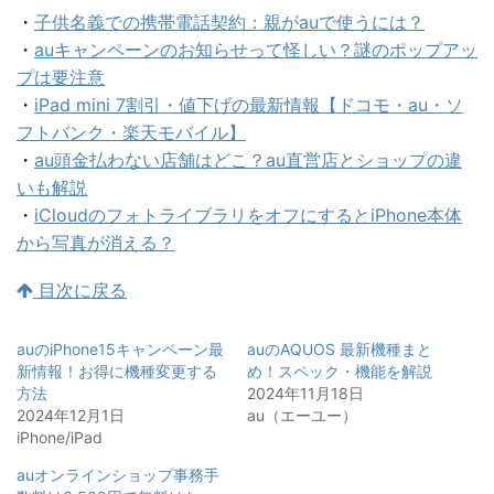
・
子供名義での携帯電話契約：親がauで使うには？
・
auキャンペーンのお知らせって怪しい？謎のポップアッ
プは要注意
・
iPad mini 7割引・値下げの最新情報【ドコモ・au・ソ
フトバンク・楽天モバイル】
・
au頭金払わない店舗はどこ？au直営店とショップの違
いも解説
・
iCloudのフォトライブラリをオフにするとiPhone本体
から写真が消える？
目次に戻る
auのiPhone15キャンペーン最
auのAQUOS 最新機種まと
新情報！お得に機種変更する
め！スペック・機能を解説
方法
2024年11月18日
2024年12月1日
au（エーユー）
iPhone/iPad
auオンラインショップ事務手