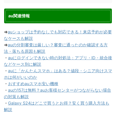
au関連情報
⇒
auショップは予約なしでも対応できる！来店予約が必要
なケースも解説
⇒
auの分割審査は厳しい？審査に通ったのか確認する方
法・落ちる原因も解説
・
auにログインできない時の対処法：アプリ・ID・統合後
などケース別に解説
・
auに「かんたんスマホ」はある？値段・シニア向けスマ
ホは何がいいのか
・
おすすめauスマホ安い機種
・
auの157は無料？auお客様センターがつながらない場合
の対策も解説
・
Galaxy S24はどこで買うとお得？安く買う購入方法も
解説