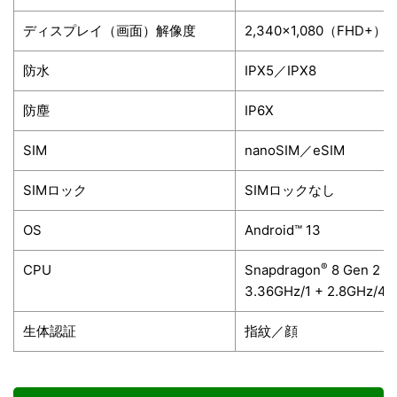
ディスプレイ（画面）解像度
2,340×1,080（FHD+）
防水
IPX5／IPX8
防塵
IP6X
SIM
nanoSIM／eSIM
SIMロック
SIMロックなし
OS
Android™ 13
®
CPU
Snapdragon
8 Gen 2 Mo
3.36GHz/1 + 2.8GHz/4 
生体認証
指紋／顔