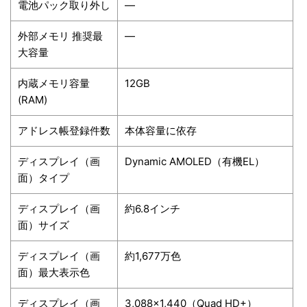
電池パック取り外し
―
外部メモリ 推奨最
―
大容量
内蔵メモリ容量
12GB
(RAM)
アドレス帳登録件数
本体容量に依存
ディスプレイ（画
Dynamic AMOLED（有機EL）
面）タイプ
ディスプレイ（画
約6.8インチ
面）サイズ
ディスプレイ（画
約1,677万色
面）最大表示色
ディスプレイ（画
3,088×1,440（Quad HD+）