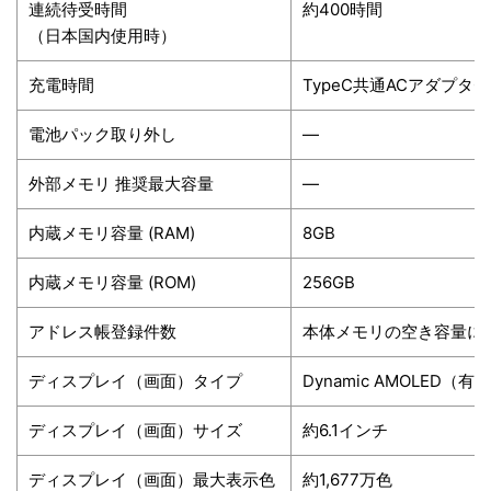
連続待受時間
約400時間
（日本国内使用時）
充電時間
TypeC共通ACアダプタ0
電池パック取り外し
―
外部メモリ 推奨最大容量
―
内蔵メモリ容量 (RAM)
8GB
内蔵メモリ容量 (ROM)
256GB
アドレス帳登録件数
本体メモリの空き容量に
ディスプレイ（画面）タイプ
Dynamic AMOLED（有
ディスプレイ（画面）サイズ
約6.1インチ
ディスプレイ（画面）最大表示色
約1,677万色