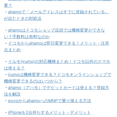
要？
・
ahamoで「メールアドレスはすでに登録されている」
が出たときの対処法
・
ahamoはドコモショップ店頭では機種変更ができな
い？手数料は有料なのか
・
ドコモからahamoは即日変更できる！メリット・注意
点まとめ
・
イルモ(irumo)の対応機種まとめ！ドコモ以外のスマホ
は使える？
・
irumoは機種変更できる？ドコモオンラインショップで
機種変更できるのはいつから？
・
ahamo（アハモ）でデビットカードは使える？登録方
法を解説
・
povoからahamoへのMNPで乗り換える方法
・
iPhoneを2台持ちするメリット・デメリット