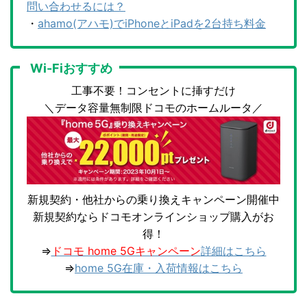
問い合わせるには？
・
ahamo(アハモ)でiPhoneとiPadを2台持ち料金
Wi-Fiおすすめ
工事不要！コンセントに挿すだけ
＼データ容量無制限ドコモのホームルータ／
新規契約・他社からの乗り換えキャンペーン開催中
新規契約ならドコモオンラインショップ購入がお
得！
⇒
ドコモ home 5Gキャンペーン
詳細はこちら
⇒
home 5G在庫・入荷情報はこちら