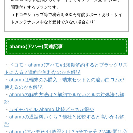
間受付）するプランです。
（ドコモショップ等で税込3,300円有償サポートあり・サイ
トメンテナンス中など受付できない場合あり）
ahamo(アハモ)関連記事
・
ドコモ・ahamo(アハモ)は短期解約するとブラックリス
トに入る？違約金無料なのかも解説
・
ahamoは端末のみ購入・端末セットとの違い白ロムが
使えるのかも解説
・
ahamoの解約方法は？解約できないときの対処法も解
説
・
ワイモバイル ahamo 比較どっちが得か
・
ahamoの通話料いくら？他社と比較すると高いかも解
説
・
ahamo(アハモ)かけ放題とは？5分で充分？24時間は必