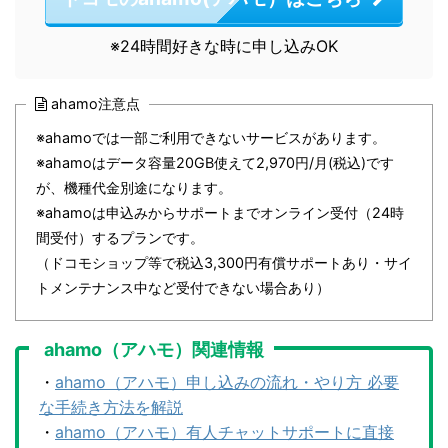
※24時間好きな時に申し込みOK
ahamo注意点
※ahamoでは⼀部ご利⽤できないサービスがあります。
※ahamoはデータ容量20GB使えて2,970円/⽉(税込)です
が、機種代⾦別途になります。
※ahamoは申込みからサポートまでオンライン受付（24時
間受付）するプランです。
（ドコモショップ等で税込3,300円有償サポートあり・サイ
トメンテナンス中など受付できない場合あり）
ahamo（アハモ）関連情報
・
ahamo（アハモ）申し込みの流れ・やり方 必要
な手続き方法を解説
・
ahamo（アハモ）有人チャットサポートに直接