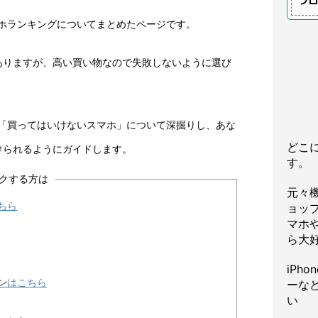
プ
マホランキングについてまとめたページです。
ありますが、高い買い物なので失敗しないように選び
の「買ってはいけないスマホ」について深掘りし、あな
どこ
けられるようにガイドします。
す。
クする方は
元々
ちら
ョッ
マホや
ら大
iPh
ン
はこちら
ーな
い