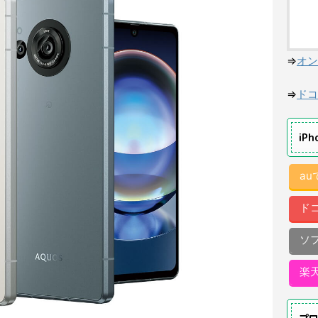
⇒
オン
⇒
ドコ
iP
a
ド
ソ
楽