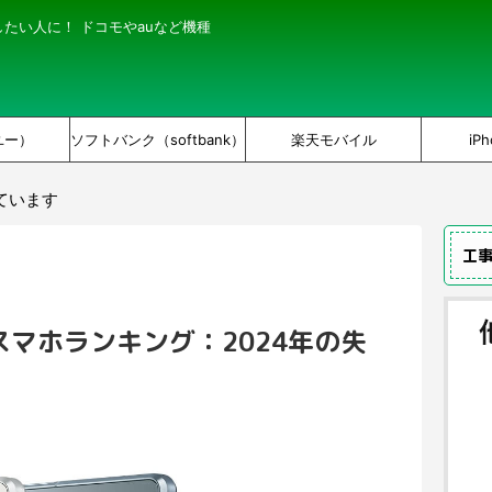
にしたい人に！ ドコモやauなど機種
ユー）
ソフトバンク（softbank）
楽天モバイル
iPh
ています
工
マホランキング：2024年の失