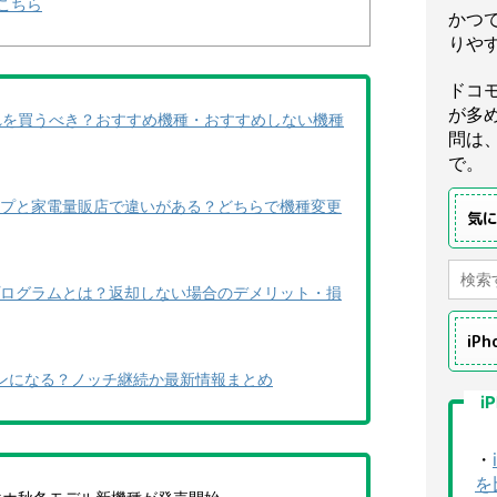
こちら
かつ
りや
ドコ
が多
neどれを買うべき？おすすめ機種・おすすめしない機種
問は
で。
プと家電量販店で違いがある？どちらで機種変更
気
ログラムとは？返却しない場合のデメリット・損
iP
クリーンになる？ノッチ継続か最新情報まとめ
i
・
を