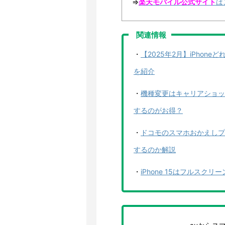
⇒
楽天モバイル公式サイト
は
関連情報
・
【2025年2月】iPho
を紹介
・
機種変更はキャリアショッ
するのがお得？
・
ドコモのスマホおかえしプ
するのか解説
・
iPhone 15はフルス