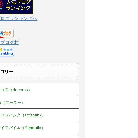
ブログランキングへ
んブログ村
テゴリー
コモ（docomo）
au（エーユー）
フトバンク（softbank）
イモバイル（Y!mobile）