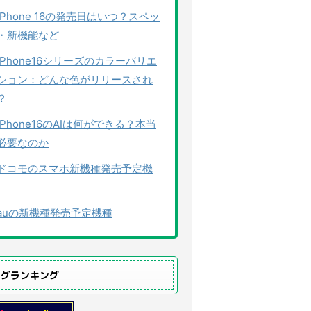
iPhone 16の発売日はいつ？スペッ
・新機能など
iPhone16シリーズのカラーバリエ
ション：どんな色がリリースされ
？
iPhone16のAIは何ができる？本当
必要なのか
ドコモのスマホ新機種発売予定機
auの新機種発売予定機種
ログランキング