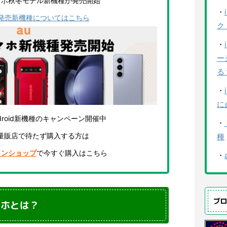
マホ秋冬モデル新機種が発売開始
・
の発売新機種についてはこちら
ク
・
ー
る
・
に
Android新機種のキャンペーン開催中
・
量販店で待たず購入する方は
種
インショップ
で今すぐ購入はこちら
・
ブ
マホとは？