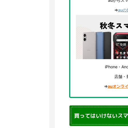
auからス
⇒
au
iPhone・
店舗・
⇒
auオンラ
買ってはいけないス