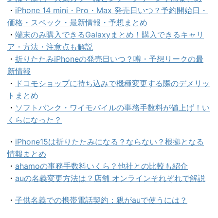
・
iPhone 14 mini・Pro・Max 発売日いつ？予約開始日・
価格・スペック・最新情報・予想まとめ
・
端末のみ購入できるGalaxyまとめ！購入できるキャリ
ア・方法・注意点も解説
・
折りたたみiPhoneの発売日いつ？噂・予想リークの最
新情報
・
ドコモショップに持ち込みで機種変更する際のデメリッ
トまとめ
・
ソフトバンク・ワイモバイルの事務手数料が値上げ！い
くらになった？
・
iPhone15は折りたたみになる？ならない？根拠となる
情報まとめ
・
ahamoの事務手数料いくら？他社との比較も紹介
・
auの名義変更方法は？店舗 オンラインそれぞれで解説
・
子供名義での携帯電話契約：親がauで使うには？