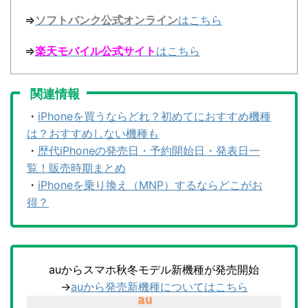
⇒
ソフトバンク公式オンライン
はこちら
⇒
楽天モバイル公式サイト
はこちら
関連情報
・
iPhoneを買うならどれ？初めてにおすすめ機種
は？おすすめしない機種も
・
歴代iPhoneの発売日・予約開始日・発表日一
覧！販売時期まとめ
・
iPhoneを乗り換え（MNP）するならどこがお
得？
auからスマホ秋冬モデル新機種が発売開始
→
auから発売新機種についてはこちら