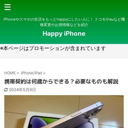
iPhoneやスマホの生活をもっとhappyにしたい人に！ ドコモやauなど機
種変更やお得情報などを紹介
Happy iPhone
※本ページはプロモーションが含まれています
HOME
>
iPhone/iPad
>
携帯契約は何歳からできる？必要なものも解説
2024年5月9日