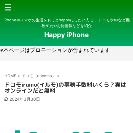
iPhoneやスマホの生活をもっとhappyにしたい人に！ ドコモやauなど機
種変更やお得情報などを紹介
Happy iPhone
※本ページはプロモーションが含まれています
HOME
>
ドコモ（docomo）
>
ドコモirumo(イルモ)の事務手数料いくら？実は
オンラインだと無料
2024年3月30日