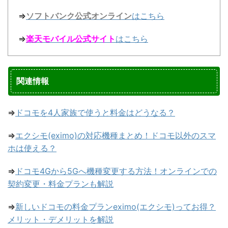
⇒
ソフトバンク公式オンライン
はこちら
⇒
楽天モバイル公式サイト
はこちら
関連情報
⇒
ドコモを4人家族で使うと料金はどうなる？
⇒
エクシモ(eximo)の対応機種まとめ！ドコモ以外のスマ
ホは使える？
⇒
ドコモ4Gから5Gへ機種変更する方法！オンラインでの
契約変更・料金プランも解説
⇒
新しいドコモの料金プランeximo(エクシモ)ってお得？
メリット・デメリットを解説