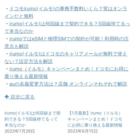
・
ドコモirumo(イルモ)の事務手数料いくら？実はオンラ
インだと無料
・
irumo(イルモ)は何回線まで契約できる？5回線持てるっ
て本当なのか
・
irumoではeSIMと物理SIMでの契約が可能！利用時の注
意点も解説
・
irumo(イルモ)はドコモのキャリアメールが無料で使え
ない？設定方法を解説
・
irumo（イルモ）キャンペーンまとめ！ドコモにお得に
乗り換える最新情報
・
auの名義変更方法は？店舗 オンラインそれぞれで解説
目次に戻る
irumo(イルモ)は何回線まで契
【1月最新】irumo（イルモ）
約できる？5回線持てるって
キャンペーンまとめ！ドコモ
本当なのか
にお得に乗り換える最新情報
2023年7月29日
2023年9月15日