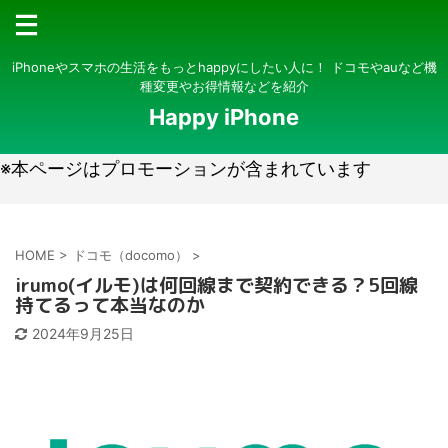
iPhoneやスマホの生活をもっとhappyにしたい人に！ ドコモやauなど機
種変更やお得情報などを紹介
Happy iPhone
※本ページはプロモーションが含まれています
HOME
>
ドコモ（docomo）
>
irumo(イルモ)は何回線まで契約できる？5回線
持てるって本当なのか
2024年9月25日