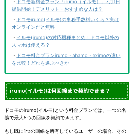
・
ドコモ新料金プラン「irumo（イルモ）」7月1日
提供開始！デメリット・おすすめな人は？
・
ドコモirumo(イルモ)の事務手数料いくら？実は
オンラインだと無料
・
イルモ(irumo)の対応機種まとめ！ドコモ以外の
スマホは使える？
・
ドコモ料金プランirumo・ahamo・eximoの違い
を比較！どれを選ぶべきか
irumo(イルモ)は何回線まで契約できる？
ドコモのirumo(イルモ)という料金プランでは、一つの名
義で最大5つの回線を契約できます。
もし既に1つの回線を所有しているユーザーの場合、その