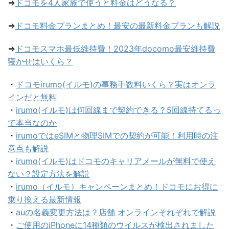
⇒
ドコモを4人家族で使うと料金はどうなる？
⇒
ドコモ料金プランまとめ！最安の最新料金プランも解説
⇒
ドコモスマホ最低維持費！2023年docomo最安維持費
寝かせはいくら？
・
ドコモirumo(イルモ)の事務手数料いくら？実はオンラ
インだと無料
・
irumo(イルモ)は何回線まで契約できる？5回線持てるっ
て本当なのか
・
irumoではeSIMと物理SIMでの契約が可能！利用時の注
意点も解説
・
irumo(イルモ)はドコモのキャリアメールが無料で使え
ない？設定方法を解説
・
irumo（イルモ）キャンペーンまとめ！ドコモにお得に
乗り換える最新情報
・
auの名義変更方法は？店舗 オンラインそれぞれで解説
・
ご使用のiPhoneに14種類のウイルスが検出されました