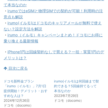
て本当なのか
・
irumoではeSIMと物理SIMでの契約が可能！利用時の注
意点も解説
・
irumo(イルモ)はドコモのキャリアメールが無料で使え
ない？設定方法を解説
・
irumo（イルモ）キャンペーンまとめ！ドコモにお得に
乗り換える最新情報
・
iPhone1円は回線契約なしで買える？一括・実質1円のデ
メリットは？
目次に戻る
ドコモ新料金プラン
irumo(イルモ)は何回線まで契
「irumo（イルモ）」7月1日
約できる？5回線持てるって
提供開始！デメリット・おす
本当なのか
すめな人は？
2023年7月29日
2024年12月26日
ドコモ（docomo）
ドコモ（docomo）