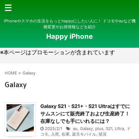
iPhoneやスマホの生活をもっとhappyにしたい人に！ ドコモやauなど機
種変更やお得情報などを紹介
Happy iPhone
※本ページはプロモーションが含まれています
HOME
>
Galaxy
Galaxy
Galaxy S21・S21+・S21 Ultraはすでに
サムスンにて販売終了および生産終了！
在庫なしでも手にいれるには？
2025/2/1
au
,
Galaxy
,
plus
,
S21
,
Ultra
,
ド
コモ
,
入荷
,
在庫
,
楽天モバイル
,
状況