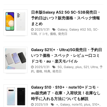
日本版Galaxy A52 5G SC-53B発売日・
予約日はいつ？販売価格・スペック情報
まとめ
2025/1/31
Galaxy
,
Galaxy A52 5G
,
SC-
53B
,
ドコモ
,
価格
,
発売日
Galaxy S21(+・Ultra)5G発売日・予約日
いつ？価格・スペック・レビュー口コミ
ドコモ・au・楽天モバイル
2025/1/31
5G
,
Galaxy
,
plus
,
S21
,
Ultra
,
予
約
,
価格
,
特典
,
発売日
Galaxy S10・S10+・note10+ドコモ・
au販売終了・在庫・入荷状況！在庫なし
時手に入れる方法についても解説
2025/1/9
+
,
Galaxy
,
note10
,
plus
,
S10+
,