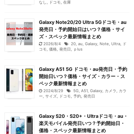
なし
,
ドコモ
,
在庫
Galaxy Note20/20 Ultra 5Gドコモ・au
発売日・予約開始日はいつ？価格・サイ
ズ・スペック最新情報まとめ
2026/8/4
20
,
au
,
Galaxy
,
Note
,
Ultra
,
ド
コモ
,
価格
,
発売日
,
ｐlus
Galaxy A51 5G ドコモ・au発売日・予約
開始日いつ？価格・サイズ・カラー・ス
ペック最新情報まとめ
2024/8/29
5G
,
A51
,
Galaxy
,
カメラ
,
カラ
ー
,
サイズ
,
ドコモ
,
予約
,
発売日
Galaxy S20・S20+・Ultraドコモ・au・
楽天モバイル発売日いつ？予約開始日・
価格・スペック最新情報まとめ