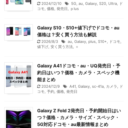
2024/12/10
5G
,
au
,
Galaxy
,
S20
,
Ultra
,
ド
コモ
,
価格
,
発売日
,
ｐlus
Galaxy S10・S10+値下げでドコモ・au
価格は？安く買う方法も解説
2026/8/3
au
,
Galaxy
,
plus
,
S10+
,
ドコモ
,
値下げ
,
安く買う方法
,
＋
Galaxy A41ドコモ・au・UQ発売日・予
約日はいつ？価格・カメラ・スペック機
能まとめ
2024/12/9
A41
,
Galaxy
,
sc-41a
,
カメラ
,
ド
コモ
,
予約
,
価格
,
発売日
Galaxy Z Fold 2発売日・予約開始日はい
つ？価格・カメラ・サイズ・スペック・
5G対応ドコモ・au最新情報まとめ