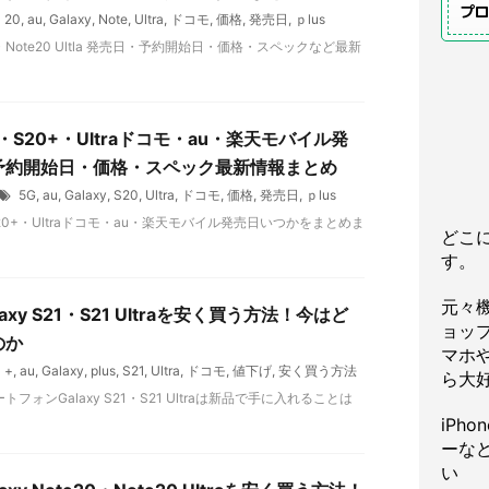
プ
20
,
au
,
Galaxy
,
Note
,
Ultra
,
ドコモ
,
価格
,
発売日
,
ｐlus
e20・Note20 Ultla 発売日・予約開始日・価格・スペックなど最新
S20・S20+・Ultraドコモ・au・楽天モバイル発
予約開始日・価格・スペック最新情報まとめ
5G
,
au
,
Galaxy
,
S20
,
Ultra
,
ドコモ
,
価格
,
発売日
,
ｐlus
0・S20+・Ultraドコモ・au・楽天モバイル発売日いつかをまとめま
どこ
す。
元々
axy S21・S21 Ultraを安く買う方法！今はど
ョッ
のか
マホや
+
,
au
,
Galaxy
,
plus
,
S21
,
Ultra
,
ドコモ
,
値下げ
,
安く買う方法
ら大
フォンGalaxy S21・S21 Ultraは新品で手に入れることは
iPh
ーな
い