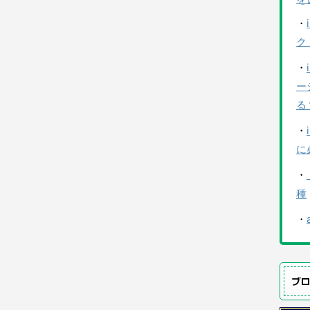
・
ク
・
ー
る
・
に
・
種
・
ブ