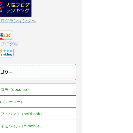
ブログランキングへ
んブログ村
テゴリー
コモ（docomo）
au（エーユー）
フトバンク（softbank）
イモバイル（Y!mobile）