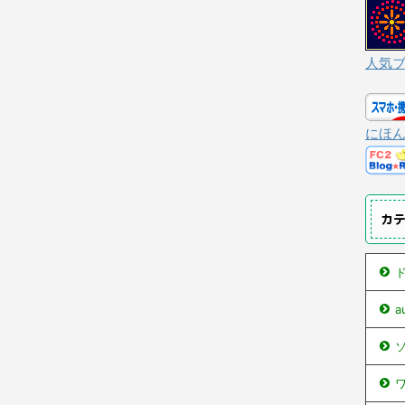
人気
にほ
カ
ド
ソ
ワ