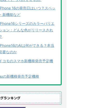
iPhone 16の発売日はいつ？スペッ
・新機能など
iPhone16シリーズのカラーバリエ
ション：どんな色がリリースされ
？
iPhone16のAIは何ができる？本当
必要なのか
ドコモのスマホ新機種発売予定機
auの新機種発売予定機種
ログランキング