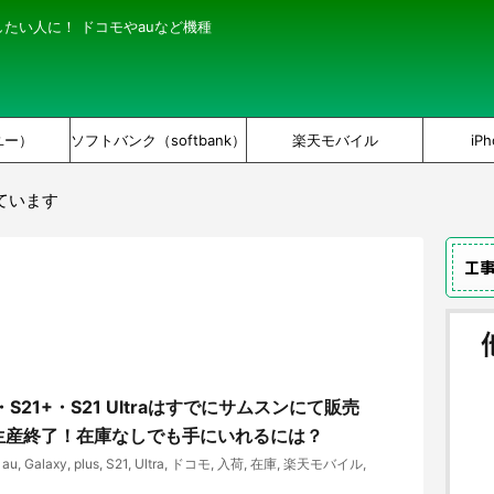
にしたい人に！ ドコモやauなど機種
ユー）
ソフトバンク（softbank）
楽天モバイル
iPh
ています
工
21・S21+・S21 Ultraはすでにサムスンにて販売
生産終了！在庫なしでも手にいれるには？
au
,
Galaxy
,
plus
,
S21
,
Ultra
,
ドコモ
,
入荷
,
在庫
,
楽天モバイル
,