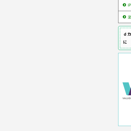
i
ｄカ
に