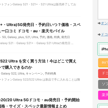
ォンGalaxy S21・S21+・S21 Ultraは販売終了してお
⇒
オン
S21(+・Ultra)5G発売日・予約日いつ？価格・スペ
ー口コミ ドコモ・au・楽天モバイル
⇒
ドコ
5G
,
Galaxy
,
plus
,
S21
,
Ultra
,
予約
,
価格
,
特典
,
発売日
y S21・Galaxy S21+・Galaxy S21 Ultraの発売日 ...
iP
22/S22 Ultra を安く買う方法！今はどこで買え
a
ンで購入できるのか
ド
Galaxy S22
,
Ultra
,
キャンペーン
,
予約特典
フォンGalaxy S22/S22 Ultra は新品で手に入れることは難
ソ
楽
ote20/20 Ultra 5Gドコモ・au発売日・予約開始
価格・サイズ・スペック最新情報まとめ