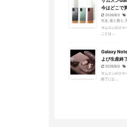
サムスンGala
今はどこで
2026/8/3
引き
,
安く買う
,
サムスンのスマートフ
ことは ...
Galaxy 
よび生産終
2026/8/3
サムスンのスマート
終了にな ...