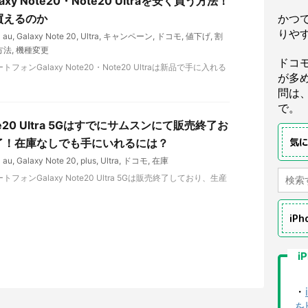
xy Note20・Note20 Ultraを安く買う方法！
買えるのか
かつ
りや
au
,
Galaxy Note 20
,
Ultra
,
キャンペーン
,
ドコモ
,
値下げ
,
割
方法
,
機種変更
ドコ
ォンGalaxy Note20・Note20 Ultraは新品で手に入れる
が多
問は
で。
Note20 Ultra 5Gはすでにサムスンにて販売終了お
気
了！在庫なしでも手にいれるには？
au
,
Galaxy Note 20
,
plus
,
Ultra
,
ドコモ
,
在庫
フォンGalaxy Note20 Ultra 5Gは販売終了しており、生産
iP
i
・
を