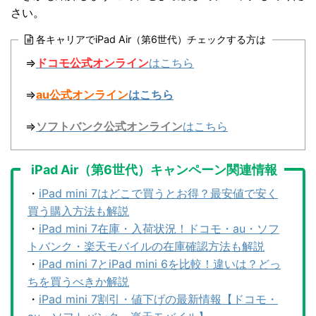
さい。
各キャリアでiPad Air（第6世代）チェックする方は
⇒
ドコモ公式オンライン
はこちら
⇒
au公式オンライン
はこちら
⇒
ソフトバンク公式オンライン
はこちら
iPad Air（第6世代）キャンペーン関連情報
・
iPad mini 7はどこで買うとお得？最安値で安く
買う購入方法も解説
・
iPad mini 7在庫・入荷状況！ドコモ・au・ソフ
トバンク・楽天モバイルの在庫確認方法も解説
・
iPad mini 7とiPad mini 6を比較！違いは？どっ
ちを買うべきか解説
・
iPad mini 7割引・値下げの最新情報【ドコモ・