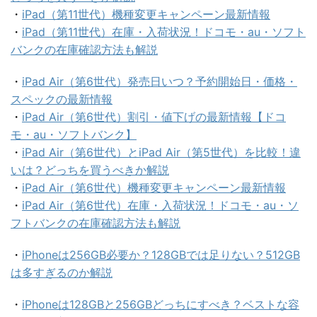
・
iPad（第11世代）機種変更キャンペーン最新情報
・
iPad（第11世代）在庫・入荷状況！ドコモ・au・ソフト
バンクの在庫確認方法も解説
・
iPad Air（第6世代）発売日いつ？予約開始日・価格・
スペックの最新情報
・
iPad Air（第6世代）割引・値下げの最新情報【ドコ
モ・au・ソフトバンク】
・
iPad Air（第6世代）とiPad Air（第5世代）を比較！違
いは？どっちを買うべきか解説
・
iPad Air（第6世代）機種変更キャンペーン最新情報
・
iPad Air（第6世代）在庫・入荷状況！ドコモ・au・ソ
フトバンクの在庫確認方法も解説
・
iPhoneは256GB必要か？128GBでは足りない？512GB
は多すぎるのか解説
・
iPhoneは128GBと256GBどっちにすべき？ベストな容