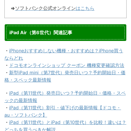
⇒
ソフトバンク公式オンライン
はこちら
iPad Air（第6世代）関連記事
・
iPhoneおすすめしない機種・おすすめは？iPhone買う
ならどれ
・
ドコモオンラインショップ クーポン 機種変更確認方法
・
新型iPad mini（第7世代）発売日いつ？予約開始日・価
格・スペック最新情報
・
iPad（第11世代）発売日いつ？予約開始日・価格・スペ
ックの最新情報
・
iPad（第11世代）割引・値下げの最新情報【ドコモ・
au・ソフトバンク】
・
iPad（第11世代）とiPad（第10世代）を比較！違いは？
どっちを買うべきか解説