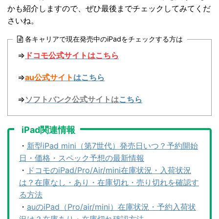
かも紹介しますので、ぜひ最後までチェックしてみてくだ
さいね。
各キャリアで現在発売中のiPadをチェックする方は
⇒
ドコモ
公式サイト
はこちら
⇒
au公式サイト
はこちら
⇒
ソフトバンク公式サイトは
こちら
iPad関連情報
・
新型iPad mini（第7世代）発売日いつ？予約開始
日・価格・スペック予想の最新情報
・
ドコモのiPad/Pro/Air/mini在庫状況・入荷状況
は？在庫なし・あり・在庫切れ・売り切れを確認す
る方法
・
auのiPad（Pro/air/mini）在庫状況・予約入荷状