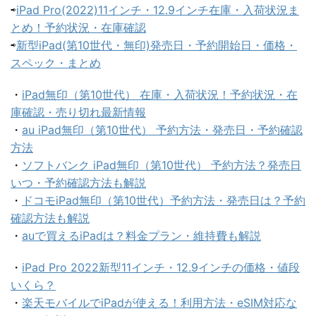
⇨
iPad Pro(2022)11インチ・12.9インチ在庫・入荷状況ま
とめ！予約状況・在庫確認
⇨
新型iPad(第10世代・無印)発売日・予約開始日・価格・
スペック・まとめ
・
iPad無印（第10世代） 在庫・入荷状況！予約状況・在
庫確認・売り切れ最新情報
・
au iPad無印（第10世代） 予約方法・発売日・予約確認
方法
・
ソフトバンク iPad無印（第10世代） 予約方法？発売日
いつ・予約確認方法も解説
・
ドコモiPad無印（第10世代）予約方法・発売日は？予約
確認方法も解説
・
auで買えるiPadは？料金プラン・維持費も解説
・
iPad Pro 2022新型11インチ・12.9インチの価格・値段
いくら？
・
楽天モバイルでiPadが使える！利用方法・eSIM対応な